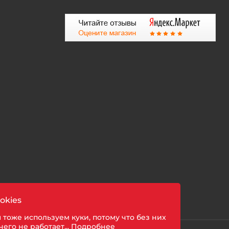
okies
 тоже используем куки, потому что без них
чего не работает...
Подробнее