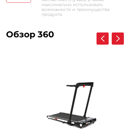
максимально использовать
и декор из ударопрочного полистирола HIPS
возможности и преимущества
продукта.
гарантируют долговечность тренажера. SVENSSON
BODY LABS REVAMP оснащена Bluetooth-колонкой
Обзор 360
для воспроизведения музыки с телефона, что делает
тренировки более увлекательными. Подставка для
планшета или смартфона позволяет совмещать
тренировки с просмотром фильмов или видеокурсов.
Для удобства хранения предусмотрены
складывающаяся конструкция и транспортировочные
ролики. В сложенном виде дорожка занимает всего
140,5 × 69 × 13 см, что делает ее удобной для хранения
даже в небольших квартирах. Размеры в рабочем
состоянии составляют 129,5 × 69 × 102 см. Питание от
сети 220 В, энергоэффективность двигателя и
продуманная система амортизации делают дорожку
идеальным выбором для домашнего использования.