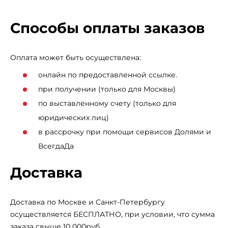
SVENSSON BODY LABS REVAMP — это стильное и
Способы оплаты заказов
функциональное решение для тех, кто стремится
поддерживать форму и заботиться о здоровье в
домашних условиях. Ключевые преимущества
Оплата может быть осуществлена:
SVENSSON BODY LABS REVAMP: • диапазон скоростей
онлайн по предоставленной ссылке.
от 1 до 12 км/ч; • встроенная Bluetooth-колонка; • пульт-
при получении (только для Москвы)
часы для дистанционного управления дорожкой; •
по выставленному счету (только для
максимальный вес пользователя до 110 кг.
юридических лиц)
в рассрочку при помощи сервисов Долями и
ВсегдаДа
Доставка
Доставка по Москве и Санкт-Петербургу
осуществляется БЕСПЛАТНО, при условии, что сумма
заказа свыше 10 000руб.