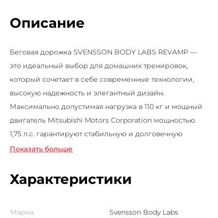
Описание
Беговая дорожка SVENSSON BODY LABS REVAMP —
это идеальный выбор для домашних тренировок,
который сочетает в себе современные технологии,
высокую надежность и элегантный дизайн.
Максимально допустимая нагрузка в 110 кг и мощный
двигатель Mitsubishi Motors Corporation мощностью
1,75 л.с. гарантируют стабильную и долговечную
работу тренажера. Скорость до 12 км/ч и регулировка
Показать больше
угла наклона на два уровня добавляют разнообразие и
обеспечивают высокую эффективность занятий.
Характеристики
Тренажер оснащен LED-консолью с русским и
английским интерфейсом, которая отображает все
Марка
Svensson Body Labs
ключевые параметры тренировки: время, скорость,