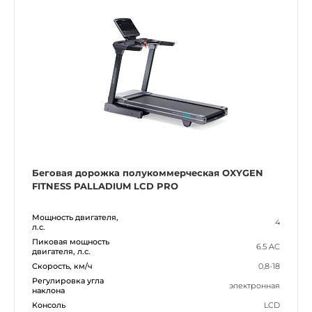
Беговая дорожка полукоммерческая OXYGEN
FITNESS PALLADIUM LCD PRO
Мощность двигателя,
4
л.с.
Пиковая мощность
6.5 AC
двигателя, л.с.
Скорость, км/ч
0,8-18
Регулировка угла
электронная
наклона
Консоль
LCD