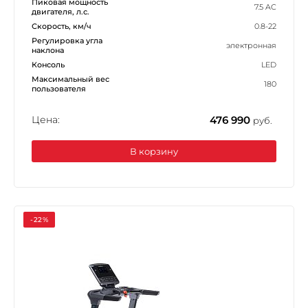
Пиковая мощность
7.5 AC
двигателя, л.с.
Скорость, км/ч
0.8-22
Регулировка угла
электронная
наклона
Консоль
LED
Максимальный вес
180
пользователя
Цена:
476 990
руб.
В корзину
-22%