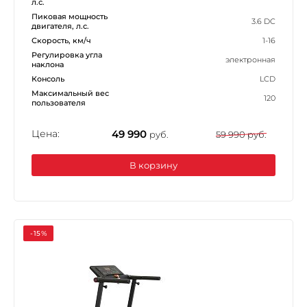
л.с.
Пиковая мощность
3.6 DC
двигателя, л.с.
Скорость, км/ч
1-16
Регулировка угла
электронная
наклона
Консоль
LCD
Максимальный вес
120
пользователя
Цена:
49 990
руб.
59 990 руб.
В корзину
-15%