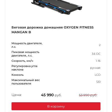
Беговая дорожка домашняя OXYGEN FITNESS
MANGAN B
Мощность двигателя,
2
л.с.
Пиковая мощность
3.6 DC
двигателя, л.с.
Скорость, км/ч
1-16
Регулировка угла
ручная
наклона
Консоль
LCD
Максимальный вес
120
пользователя
Цена:
45 990
руб.
53 990 руб.
В корзину