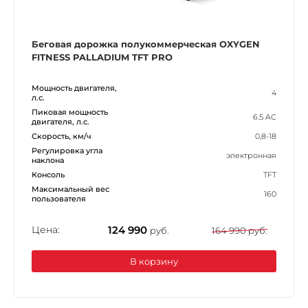
Беговая дорожка полукоммерческая OXYGEN
FITNESS PALLADIUM TFT PRO
Мощность двигателя,
4
л.с.
Пиковая мощность
6.5 AC
двигателя, л.с.
Скорость, км/ч
0,8-18
Регулировка угла
электронная
наклона
Консоль
TFT
Максимальный вес
160
пользователя
Цена:
124 990
руб.
164 990 руб.
В корзину