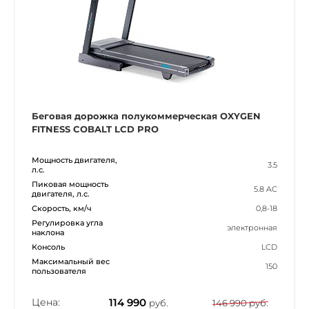
Беговая дорожка полукоммерческая OXYGEN
FITNESS COBALT LCD PRO
Мощность двигателя,
3.5
л.с.
Пиковая мощность
5.8 AC
двигателя, л.с.
Скорость, км/ч
0,8-18
Регулировка угла
электронная
наклона
Консоль
LCD
Максимальный вес
150
пользователя
Цена:
114 990
руб.
146 990 руб.