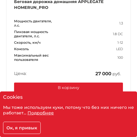
Беговая дорожка домашняя APPLEGATE
HOMERUN_PRO
Мощность двигателя,
1.3
л.с.
Пиковая мощность
1.8 DC
двигателя, л.с.
Скорость, км/ч
1-12
Консоль
LED
Максимальный вес
100
пользователя
Цена:
27 000
руб.
В корзину
Cookies
Мы тоже используем куки, потому что без них ничего не
Показать фильтр
работает...
Подробнее
-30%
Ок, я привык
Корзина
Главная
Каталог
Кабинет