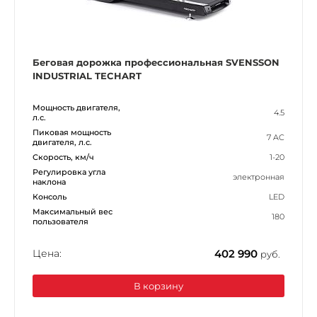
Беговая дорожка профессиональная SVENSSON
INDUSTRIAL TECHART
Мощность двигателя,
4.5
л.с.
Пиковая мощность
7 AC
двигателя, л.с.
Скорость, км/ч
1-20
Регулировка угла
электронная
наклона
Консоль
LED
Максимальный вес
180
пользователя
Цена:
402 990
руб.
В корзину