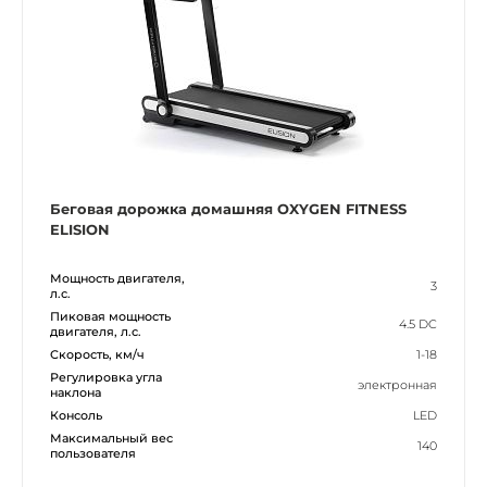
Беговая дорожка домашняя OXYGEN FITNESS
ELISION
Мощность двигателя,
3
л.с.
Пиковая мощность
4.5 DC
двигателя, л.с.
Скорость, км/ч
1-18
Регулировка угла
электронная
наклона
Консоль
LED
Максимальный вес
140
пользователя