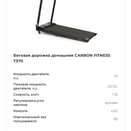
Беговая дорожка домашняя CARBON FITNESS
T370
Мощность двигателя,
1.5
л.с.
Пиковая мощность
2.5 DC
двигателя, л.с.
Скорость, км/ч
1-12
Регулировка угла
ручная
наклона
Консоль
LED
Максимальный вес
110
пользователя