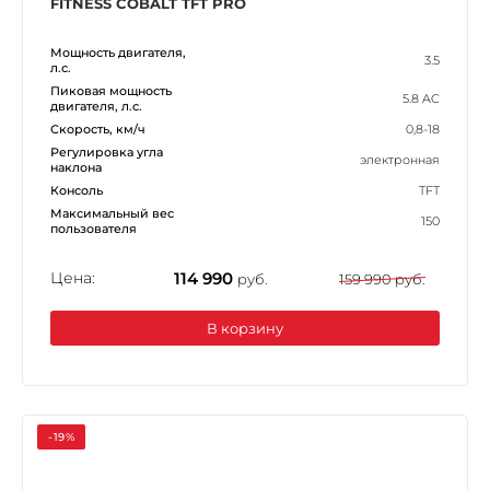
FITNESS COBALT TFT PRO
Мощность двигателя,
3.5
л.с.
Пиковая мощность
5.8 AC
двигателя, л.с.
Скорость, км/ч
0,8-18
Регулировка угла
электронная
наклона
Консоль
TFT
Максимальный вес
150
пользователя
Цена:
114 990
руб.
159 990 руб.
В корзину
-19%