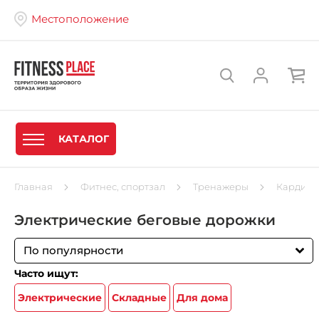
Местоположение
КАТАЛОГ
Главная
Фитнес, спортзал
Тренажеры
Кардиот
Электрические беговые дорожки
По популярности
Часто ищут:
Электрические
Складные
Для дома