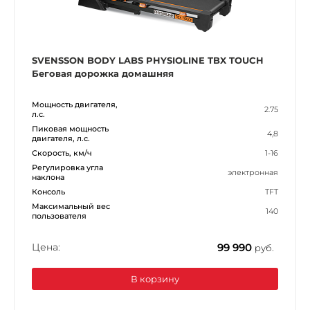
SVENSSON BODY LABS PHYSIOLINE TBX TOUCH
Беговая дорожка домашняя
Мощность двигателя,
2.75
л.с.
Пиковая мощность
4,8
двигателя, л.с.
Скорость, км/ч
1-16
Регулировка угла
электронная
наклона
Консоль
TFT
Максимальный вес
140
пользователя
Цена:
99 990
руб.
В корзину