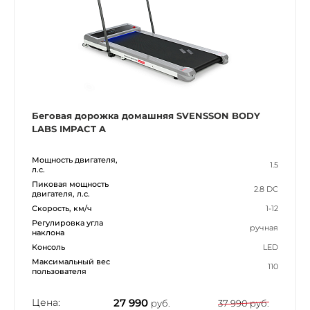
Беговая дорожка домашняя SVENSSON BODY
LABS IMPACT A
Мощность двигателя,
1.5
л.с.
Пиковая мощность
2.8 DC
двигателя, л.с.
Скорость, км/ч
1-12
Регулировка угла
ручная
наклона
Консоль
LED
Максимальный вес
110
пользователя
Цена:
27 990
руб.
37 990 руб.