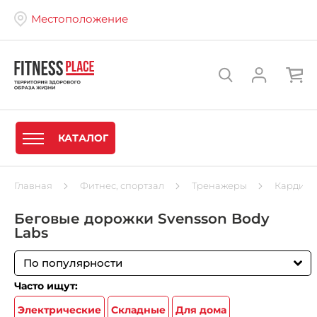
Местоположение
КАТАЛОГ
Главная
Фитнес, спортзал
Тренажеры
Кардиот
Беговые дорожки Svensson Body
Labs
По популярности
Часто ищут:
Электрические
Складные
Для дома