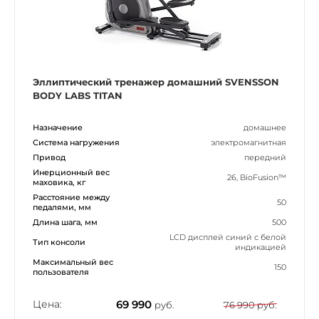
Эллиптический тренажер домашний SVENSSON
BODY LABS TITAN
Назначение
домашнее
Система нагружения
электромагнитная
Привод
передний
Инерционный вес
26, BioFusion™
маховика, кг
Расстояние между
50
педалями, мм
Длина шага, мм
500
LCD дисплей синий с белой
Тип консоли
индикацией
Максимальный вес
150
пользователя
Цена:
69 990
руб.
76 990 руб.