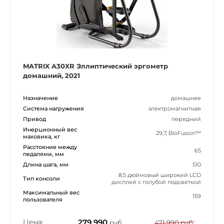
MATRIX A30XR Эллиптический эргометр
домашний, 2021
Назначение
домашнее
Система нагружения
электромагнитная
Привод
передний
Инерционный вес
29,7, BioFusion™
маховика, кг
Расстояние между
65
педалями, мм
Длина шага, мм
510
8,5 дюймовый широкий LCD
Тип консоли
дисплей с голубой подсветкой
Максимальный вес
159
пользователя
Цена:
279 990
руб.
471 990 руб.