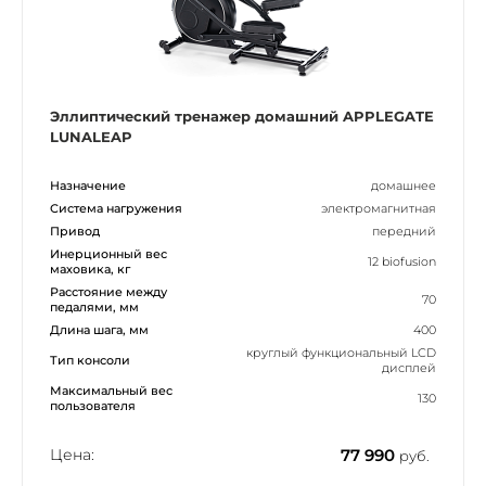
Эллиптический тренажер домашний APPLEGATE
LUNALEAP
Назначение
домашнее
Система нагружения
электромагнитная
Привод
передний
Инерционный вес
12 biofusion
маховика, кг
Расстояние между
70
педалями, мм
Длина шага, мм
400
круглый функциональный LCD
Тип консоли
дисплей
Максимальный вес
130
пользователя
Цена:
77 990
руб.