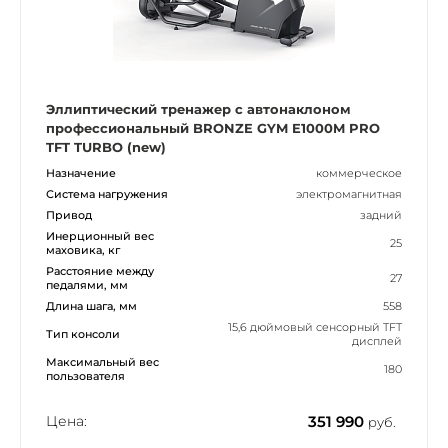
Эллиптический тренажер с автонаклоном
профессиональный BRONZE GYM E1000M PRO
TFT TURBO (new)
Назначение
коммерческое
Система нагружения
электромагнитная
Привод
задний
Инерционный вес
25
маховика, кг
Расстояние между
27
педалями, мм
Длина шага, мм
558
15,6 дюймовый сенсорный TFT
Тип консоли
дисплей
Максимальный вес
180
пользователя
Цена:
351 990
руб.