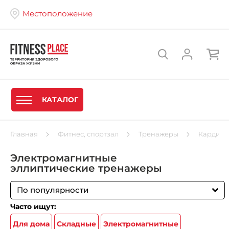
Местоположение
КАТАЛОГ
Главная
Фитнес, спортзал
Тренажеры
Кардиот
Электромагнитные
эллиптические тренажеры
По популярности
Часто ищут:
Для дома
Складные
Электромагнитные