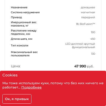
Назначение
домашнее
Система нагружения
магнитная
Привод
передний
Инерционный вес
18, BioFusion™
маховика, кг
Расстояние между
190
педалями, мм
Длина шага, мм
450
LED дисплей круглый
Тип консоли
функциональный
Максимальный вес
130
пользователя
Цена:
47 990
руб.
Cookies
В корзину
Мы тоже используем куки, потому что без них ничего не
Показать фильтр
работает...
Подробнее
Ок, я привык
Корзина
Главная
Каталог
Кабинет