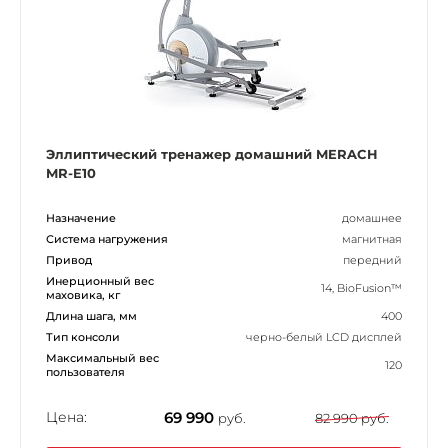
Эллиптический тренажер домашний MERACH
MR-E10
Назначение
домашнее
Система нагружения
магнитная
Привод
передний
Инерционный вес
14, BioFusion™
маховика, кг
Длина шага, мм
400
Тип консоли
черно-белый LCD дисплей
Максимальный вес
120
пользователя
Цена:
69 990
руб.
82 990 руб.