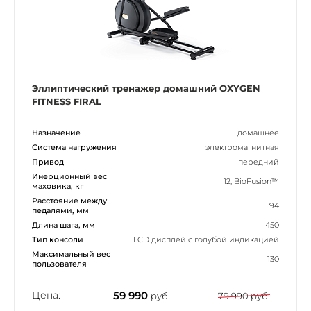
Эллиптический тренажер домашний OXYGEN
FITNESS FIRAL
Назначение
домашнее
Система нагружения
электромагнитная
Привод
передний
Инерционный вес
12, BioFusion™
маховика, кг
Расстояние между
94
педалями, мм
Длина шага, мм
450
Тип консоли
LCD дисплей с голубой индикацией
Максимальный вес
130
пользователя
Цена:
59 990
руб.
79 990 руб.