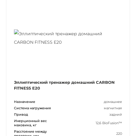
Эллиптический тренажер домашний CARBON
FITNESS E20
Назначение
домашнее
Система нагружения
магнитная
Привод
задний
Инерционный вес
12,6 BioFusion™
маховика, кг
Расстояние между
220
педалями, мм