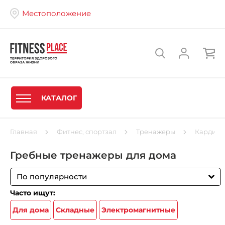
Местоположение
КАТАЛОГ
Главная
Фитнес, спортзал
Тренажеры
Кардиот
Гребные тренажеры для дома
По популярности
Часто ищут:
Для дома
Складные
Электромагнитные