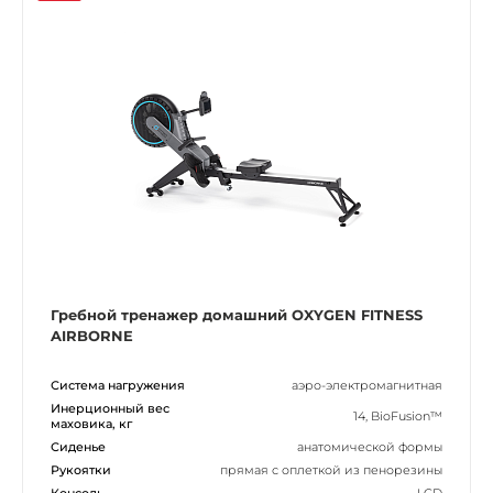
Гребной тренажер домашний OXYGEN FITNESS
AIRBORNE
Система нагружения
аэро-электромагнитная
Инерционный вес
14, BioFusion™
маховика, кг
Сиденье
анатомической формы
Рукоятки
прямая с оплеткой из пенорезины
Консоль
LCD