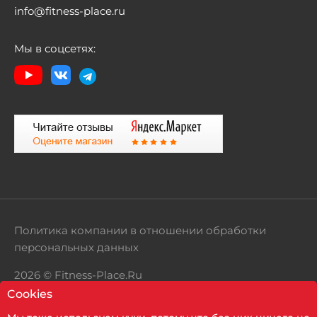
info@fitness-place.ru
Мы в соцсетях:
Политика компании в отношении обработки
персональных данных
2026 © Fitness-Place.Ru
Cookies
Территория здорового образа жизни