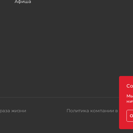
Афиша
ы
Co
Мы
ни
раза жизни
Политика компании в отно
О