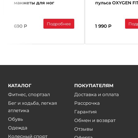
манжеты для ног
пульса OXYGEN FI
BRONZE GYM (пара)
SENSE
Подробнее
Под
690 Р
1 990 Р
КАТАЛОГ
ПОКУПАТЕЛЯМ
Фитнес, спортзал
Доставка и оплата
Бег и ходьба, легкая
Рассрочка
атлетика
Гарантия
Обувь
Обмен и возврат
Одежда
Отзывы
Колесный спорт
Оферта