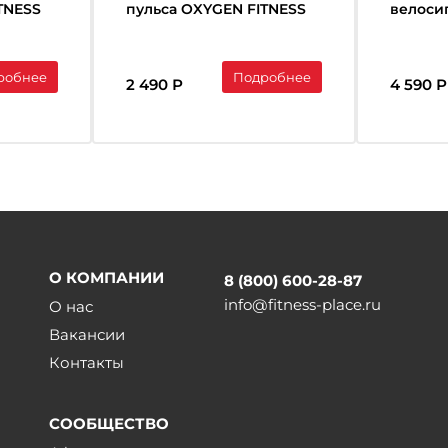
TNESS
пульса OXYGEN FITNESS
велоси
SENSE PRO(bluetooth)
робнее
Подробнее
2 490 Р
4 590 Р
О КОМПАНИИ
8 (800) 600-28-87
info@fitness-place.ru
О нас
Вакансии
Контакты
СООБЩЕСТВО