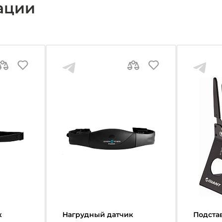
ации
к
Нагрудный датчик
Подста