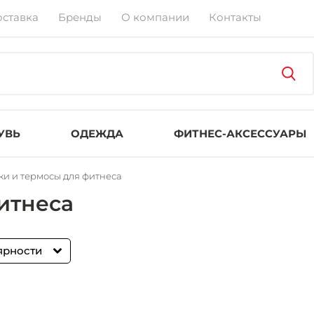
оставка
Бренды
О компании
Контакты
УВЬ
ОДЕЖДА
ФИТНЕС-АКСЕССУАРЫ
ки и термосы для фитнеса
итнеса
ярности