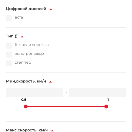
Цифровой дисплей
есть
Тип ()
беговая дорожка
велотренажер
степпер
Мин,скорость, км/ч
-
0.8
1
Макс.скорость, км/ч