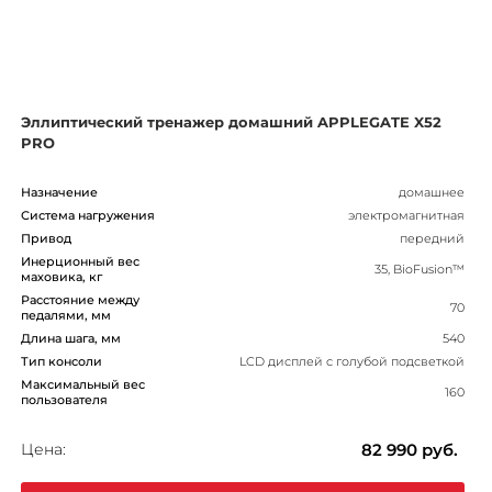
Эллиптический тренажер домашний APPLEGATE X52
PRO
Назначение
домашнее
Система нагружения
электромагнитная
Привод
передний
Инерционный вес
35, BioFusion™
маховика, кг
Расстояние между
70
педалями, мм
Длина шага, мм
540
Тип консоли
LCD дисплей с голубой подсветкой
Максимальный вес
160
пользователя
Цена:
82 990
руб.