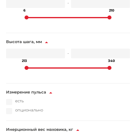
-
6
210
Высота шага, мм
-
213
340
Измерение пульса
есть
опционально
Инерционный вес маховика, кг