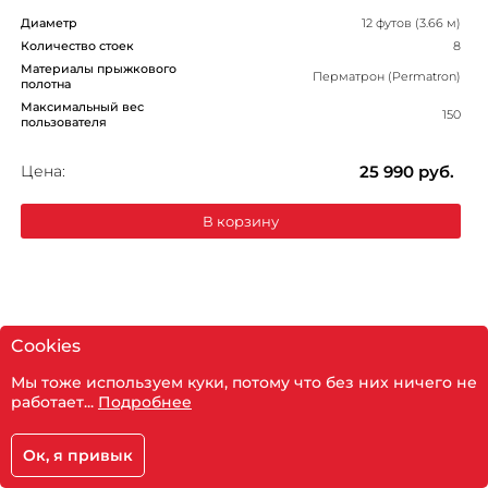
Диаметр
12 футов (3.66 м)
Количество стоек
8
Материалы прыжкового
Перматрон (Permatron)
полотна
Максимальный вес
150
пользователя
Цена:
25 990
руб.
В корзину
Cookies
Мы тоже используем куки, потому что без них ничего не
работает...
Подробнее
Ок, я привык
Корзина
Главная
Каталог
Кабинет