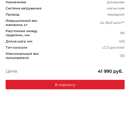
Назначение
домашнее
Система нагружения
магнитная
Привод
передний
Инерционный вес
24, BioFusion™
маховика, кг
Расстояние между
80
педалями, мм
Длина шага, мм
430
Тип консоли
LCD дисплей
Максимальный вес
130
пользователя
Цена:
41 990
руб.
В корзину