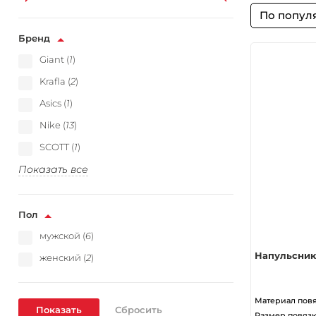
По попул
Бренд
Giant (
1
)
Krafla (
2
)
Asics (
1
)
Nike (
13
)
SCOTT (
1
)
Показать все
Пол
мужской (
6
)
Напульсник
женский (
2
)
Материал пов
Размер повяз