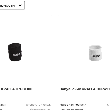
ярности
 KRAFLA HN-BL100
Напульсник KRAFLA HN-WT
язки
хлопок, трикотаж
Материал повязки
х
ки
безразмерная
Размер повязки