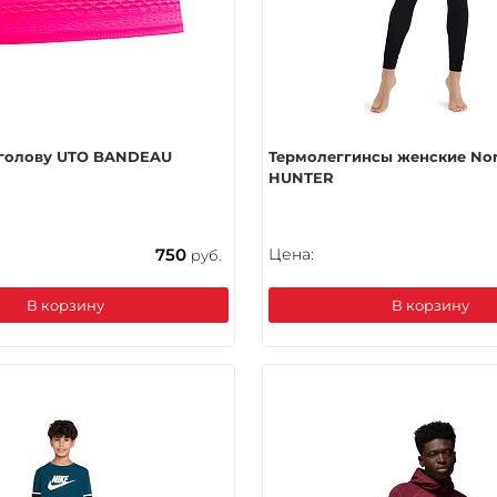
 голову UTO BANDEAU
Термолеггинcы женские No
HUNTER
750
Цена:
руб.
В корзину
В корзину