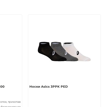
100
Носки Asics 3PPK PED
лопок, трикотаж
безразмерная