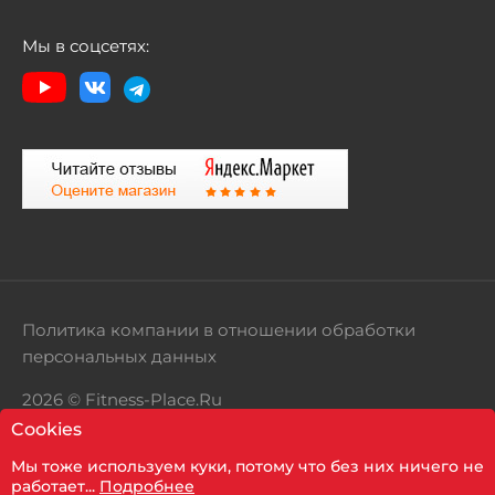
Мы в соцсетях:
Политика компании в отношении обработки
персональных данных
2026 © Fitness-Place.Ru
Cookies
Территория здорового образа жизни
Мы тоже используем куки, потому что без них ничего не
Показать фильтр
работает...
Подробнее