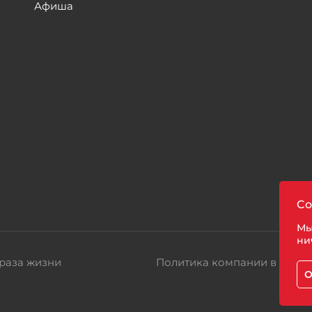
Афиша
ы
Co
Мы
ни
раза жизни
Политика компании в отно
О