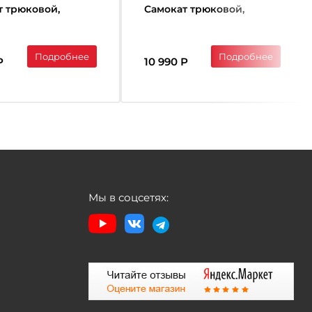
т трюковой,
Самокат трюковой,
urple
Orange/red
Подробнее
Подробнее
Р
10 990 Р
Мы в соцсетях: