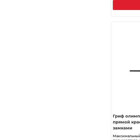
Гриф олим
прямой крас
замками
Максимальный