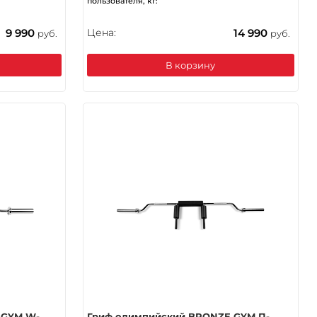
пользователя, кг:
9 990
Цена:
14 990
руб.
руб.
В корзину
 GYM W-
Гриф олимпийский BRONZE GYM П-