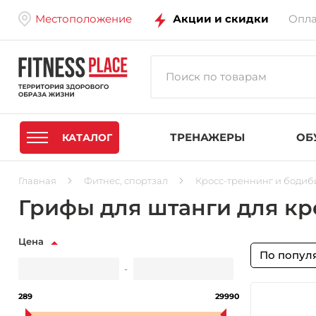
Местоположение
Акции и скидки
Опла
ТРЕНАЖЕРЫ
ОБ
КАТАЛОГ
Главная
Фитнес, спортзал
Кросс-треннинг и бодиб
Грифы для штанги для кр
Цена
По попул
-
289
29990