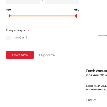
-
140
680
Вид товара
грифы (
9
)
Гриф олим
прямой 20 к
Максимальный
пользователя, 
Цена: