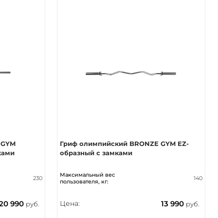
 GYM
Гриф олимпийский BRONZE GYM EZ-
ками
образный с замками
Максимальный вес
230
140
пользователя, кг:
20 990
Цена:
13 990
руб.
руб.