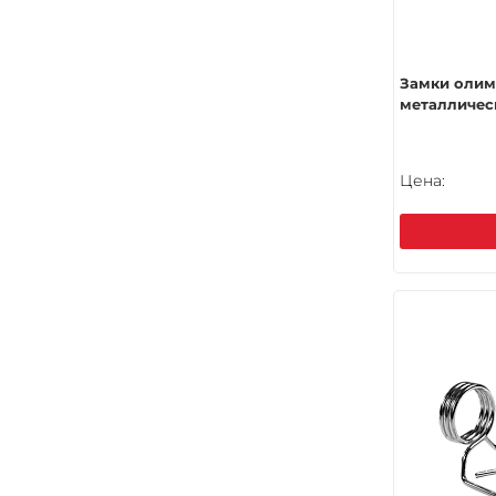
Замки оли
металлически
Цена: