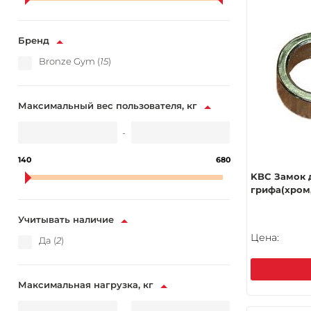
Бренд
Bronze Gym (
15
)
Максимальный вес пользователя, кг
-
140
680
KBC Замок 
грифа(хром,
Учитывать наличие
Цена:
Да (
2
)
Максимальная нагрузка, кг