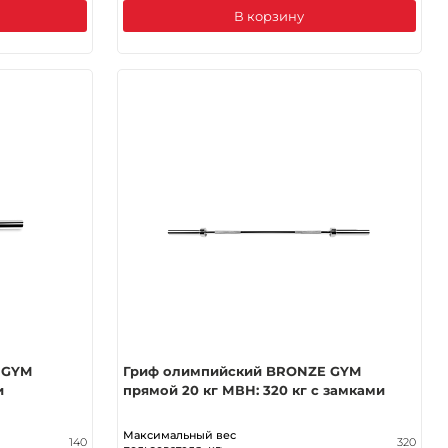
В корзину
 GYM
Гриф олимпийский BRONZE GYM
и
прямой 20 кг МВН: 320 кг с замками
Максимальный вес
140
320