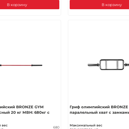
В корзину
В корзину
пийский BRONZE GYM
Гриф олимпийский BRONZE
ный 20 кг МВН: 680кг с
паралельный хват с замкам
 вес
Максимальный вес
680