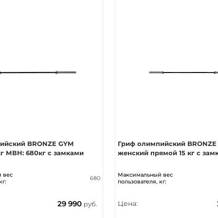
пийский BRONZE GYM
Гриф олимпийский BRONZE
г МВН: 680кг с замками
женский прямой 15 кг с зам
 вес
Максимальный вес
680
кг:
пользователя, кг:
29 990
Цена:
руб.