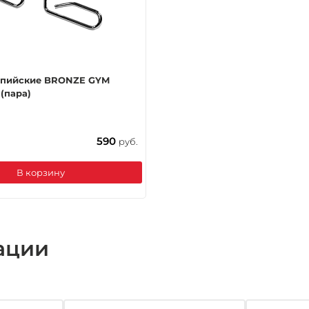
мпийские BRONZE GYM
(пара)
590
руб.
В корзину
ации