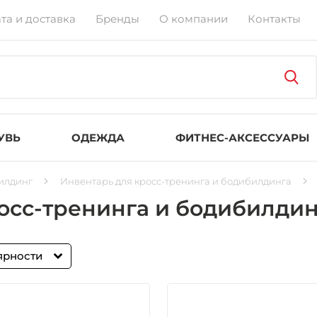
та и доставка
Бренды
О компании
Контакты
УВЬ
ОДЕЖДА
ФИТНЕС-АКСЕССУАРЫ
илдинг
Инвентарь для кросс-тренинга и бодибилдинга
осс-тренинга и бодибилдин
ярности