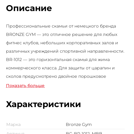
Описание
Профессиональные скамьи от немецкого бренда
BRONZE GYM — это отличное решение для любых
фитнес клубов, небольших корпоративных залов и
различных учреждений спортивной направленности.
BR-1012 — это горизонтальная скамья для жима
коммерческого класса. Для защиты от царапин и
сколов предусмотрено двойное порошковое
напыление. Каркас выполнен из толстостенного
Показать больше
профиля 50х100 мм полукруглого сечения толщиной 3
мм. Используемые на модели BR-1012 материалы
Характеристики
скамьи из пенополиуретана с обивкой из экокожи
гарантируют повышенный комфорт на протяжении
Марка
Bronze Gym
всего тренировочного процесса.
Артикул
BG-BR-1012_MBB