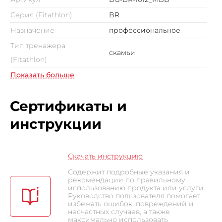
Серия (Fitathlon)
BR
Назначение
профессиональное
Тип тренажера
скамьи
(Fitathlon)
Показать больше
Сертификаты и
инструкции
Скачать инструкцию
Содержит подробные указания и
рекомендации по правильному
использованию продукта или услуги.
Руководство пользователя помогает
избежать ошибок, повреждений и
несчастных случаев, а также
максимально использовать