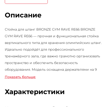
Описание
Стойка для штанг BRONZE GYM RAVE RE66 BRONZE
GYM RAVE RE66 — прочная и функциональная стойка
вертикального типа для хранения олимпийских штанг.
Идеально подойдёт для профессионального
тренажёрного зала, где важно грамотно организовать
пространство и обеспечить безопасность
оборудования. Модель оснащена держателями на 9
штанг, которые надёжно фиксируют снаряды в
Показать больше
вертикальном положении. Конструкция выполнена из
высококачественной стали с износостойким
Характеристики
порошковым покрытием, предотвращающим
образование сколов и ржавчины. Преимущества: