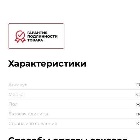
Характеристики
Артикул
F
Марка
G
Пол
ж
Базовая единица
п
Страна изготовления
К