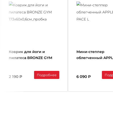
Коврик для йоги и
Мини-степпер
пилатеса BRONZE GYM
облегченный APP
173x60x0,6см.,пробка
PACE L
Подробнее
Под
2 190 Р
6 090 Р