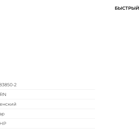
БЫСТРЫЙ 
83850-2
RN
енский
ар
НР