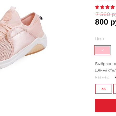
7 560 р
800 р
Цвет
Выбранный
Длина стел
Размер
35