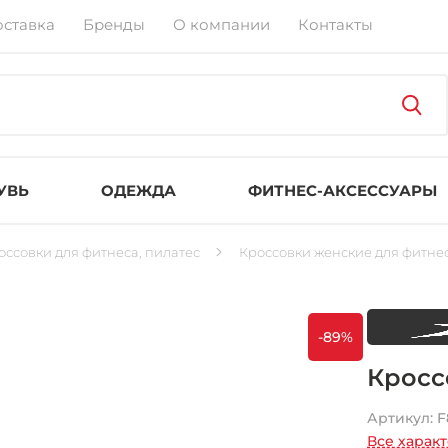
оставка
Бренды
О компании
Контакты
УВЬ
ОДЕЖДА
ФИТНЕС-АКСЕССУАРЫ
оссовки для фитнеса, пилатес
Кроссовки женские для фитнес
-89%
Кросс
Артикул:
F
Все харак