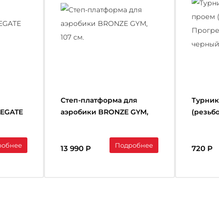
Степ-платформа для
Турник
LEGATE
аэробики BRONZE GYM,
(резьб
107 см.
(117-12
робнее
Подробнее
13 990 Р
720 Р