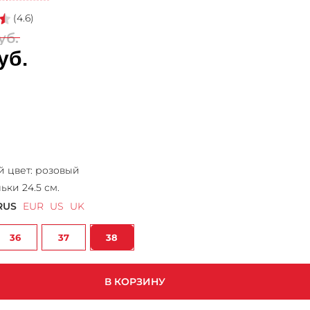
(4.6)
уб.
уб.
 цвет:
розовый
ьки 24.5 см.
RUS
EUR
US
UK
36
37
38
В КОРЗИНУ