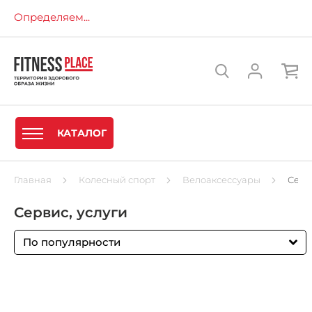
Определяем...
КАТАЛОГ
Главная
Колесный спорт
Велоаксессуары
Серв
Сервис, услуги
По популярности