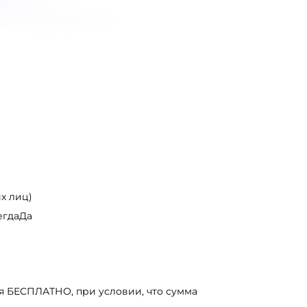
х лиц)
егдаДа
я БЕСПЛАТНО, при условии, что сумма