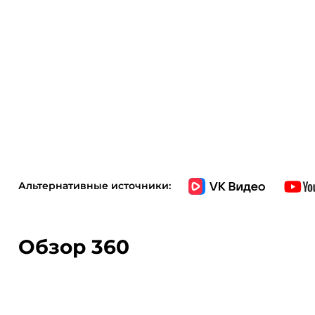
Италии и США. Мультимедийный мир PHYSIOLINE TOUCH
множество функций, которые помогут разнообразить т
музыки или просмотра видео на панели консоли распол
встроенные динамики мощностью 3 Ватт. И это еще не в
искать необходимую информацию в Google, смотреть виде
даже общаться с друзьями посредством социальной сет
спортом. Самое приятное, что консоль очень проста в и
русифицирована. Для считывания показаний пульса в 
контактные сенсорные датчики. К другим особенностям 
гидравлическая система складывания soft-Drop , котор
Альтернативные источники:
дорожки, а при раскладывании обеспечивает медленное
гарантируя легкость и безопасность. Перемещение доро
транспортировочных роликов. Выровнять положение тр
Обзор 360
можно за счет компенсаторов неровностей пола.