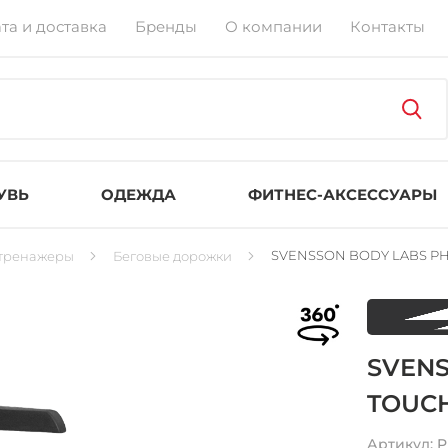
та и доставка
Бренды
О компании
Контакты
УВЬ
ОДЕЖДА
ФИТНЕС-АКСЕССУАРЫ
SVENSSON BODY LABS PHY
тренажеры
Беговые дорожки
SVENS
TOUCH
Артикул:
P