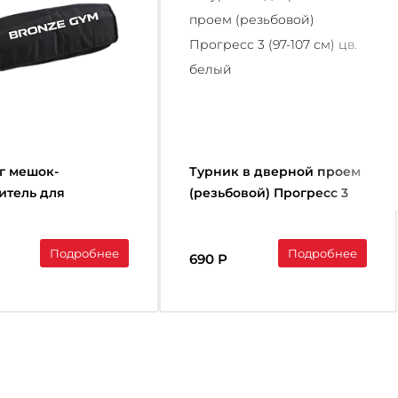
г мешок-
Турник в дверной проем
итель для
(резьбовой) Прогресс 3
онального
(97-107 см) цв. белый
га BRONZE GYM,до
Подробнее
Подробнее
Р
690 Р