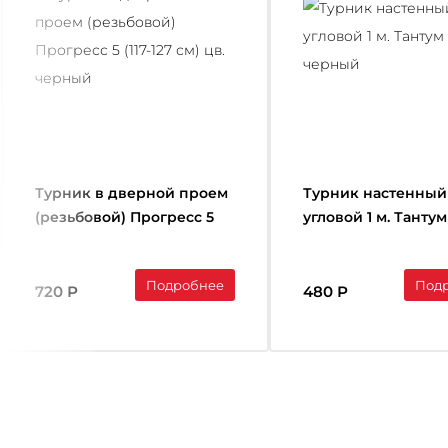
Турник в дверной проем
Турник настенный
(резьбовой) Прогресс 5
угловой 1 м. Тантум
(117-127 см) цв. черный
черный
Подробнее
Под
720 Р
480 Р