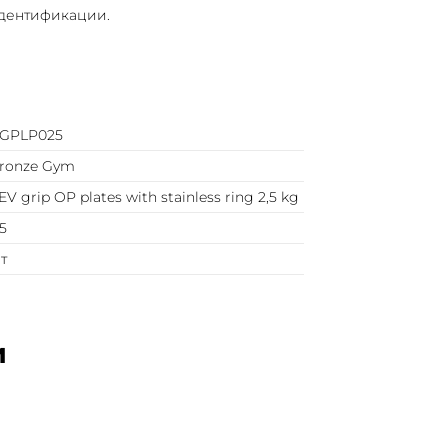
идентификации.
GPLP025
ronze Gym
EV grip OP plates with stainless ring 2,5 kg
.5
т
и