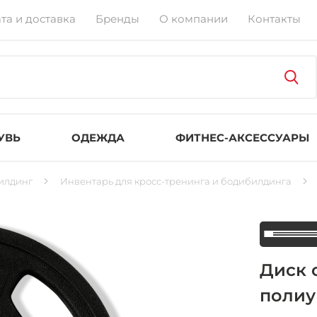
та и доставка
Бренды
О компании
Контакты
УВЬ
ОДЕЖДА
ФИТНЕС-АКСЕССУАРЫ
илдинг
Инвентарь для кросс-тренинга и бодибилдинга
Диск 
полиур