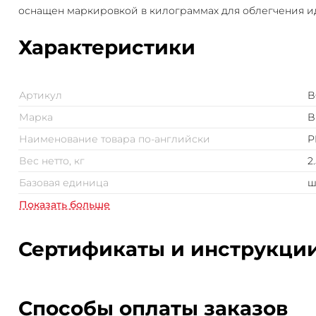
оснащен маркировкой в килограммах для облегчения 
Характеристики
Артикул
B
Марка
B
Наименование товара по-английски
P
Вес нетто, кг
2
Базовая единица
ш
Показать больше
Сертификаты и инструкци
Способы оплаты заказов