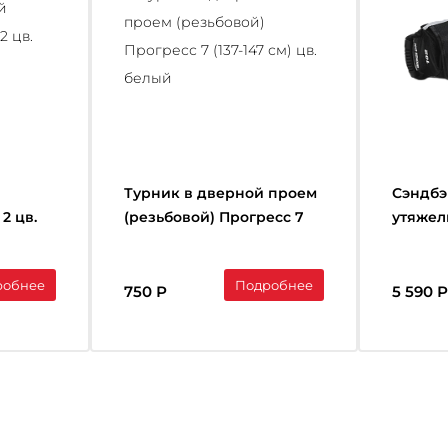
Турник в дверной проем
Сэндбэ
 2 цв.
(резьбовой) Прогресс 7
утяжел
(137-147 см) цв. белый
функци
тренин
робнее
Подробнее
20кг.
750 Р
5 590 