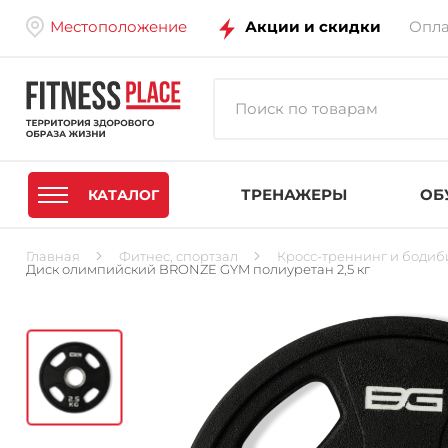
Местоположение
Акции и скидки
Опла
ТРЕНАЖЕРЫ
ОБ
КАТАЛОГ
Главная
Фитнес, спортзал
Кросс-треннинг и бодиб
Диск олимпийский BRONZE GYM полиуретан 2,5 кг