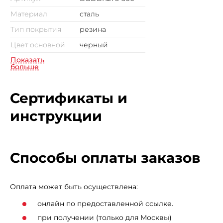
Длина ручки гантели составляет 15 см.
Материал
сталь
Тип покрытия
резина
Цвет основной
черный
Показать
больше
Сертификаты и
инструкции
Способы оплаты заказов
Оплата может быть осуществлена:
онлайн по предоставленной ссылке.
при получении (только для Москвы)