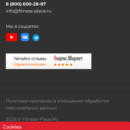
8 (800) 600-28-87
info@fitness-place.ru
Мы в соцсетях:
Политика компании в отношении обработки
персональных данных
2026 © Fitness-Place.Ru
Cookies
Территория здорового образа жизни