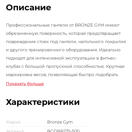
Описание
Профессиональные гантели от BRONZE GYM имеют
обрезиненную поверхность, которая предотвращает
повреждение стоек под гантели, напольного покрытия
и другого тренировочного оборудования. Идеально
подходят для интенсивной эксплуатации в фитнес-
клубах с большой пропускной способностью. Крупная
маркировка весов, позволяющая быстро подобрать
необходимый вес, придется по вкусу всем клиентам
Показать больше
без исключений. Хромированная рукоятка с
текстурным узором делает хват удобным и
Характеристики
нескользящим. Широкий выбор нагрузки: от 2.5 кг до
50 кг. шаг – 2.5 кг.10 пар. Данная позиция представлена
Марка
Bronze Gym
набором от 27.5 до 50 кг (стойка в комплект не входит).
Артикул
BGDBR275-500