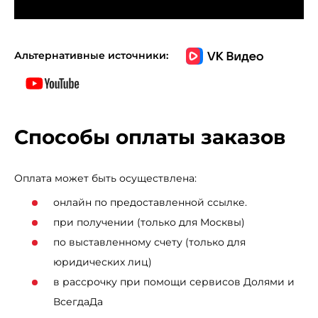
средства в разработку технологий, которые позволяют
достичь ваших фитнес целей более продуманными,
простыми и приятными способами. Эти технологии
Альтернативные источники:
отличают действительно премиальный продукт от
всего остального, что представлено на рынке. Это
касается как «железной» части, которая определяет
идеальную биомеханику и моделирует естественные
Способы оплаты заказов
условия тренировки, так и «софтовой» части, в которую
входят фитнес приложение Viewfit, уникальная
Оплата может быть осуществлена:
интервальная программа Sprint 8, а также популярные
онлайн по предоставленной ссылке.
развлекательные приложения, соцсети, интернет-
при получении (только для Москвы)
браузер, модуль Bluetooth и WiFi для подключения
по выставленному счету (только для
разных устройств для прослушивания музыки через
юридических лиц)
мощные стерео-динамики и просмотра любимых
в рассрочку при помощи сервисов Долями и
фильмов прямо на консоли.
ВсегдаДа