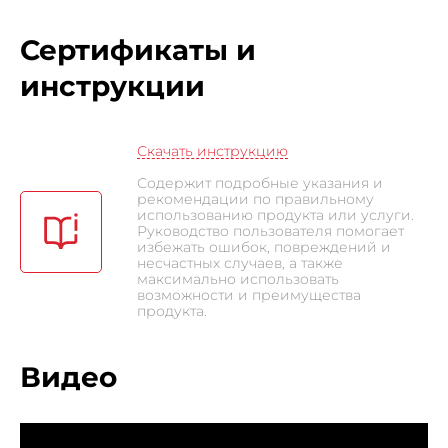
путешествий в самые красивые точки планеты.
ДИЗАЙН. Каждая модель домашней серии Matrix
Сертификаты и
создана таким образом, чтобы ни в коем случае не
инструкции
нарушить гармонию вашего дома. Более того, ваша
семья и друзья наверняка будут впечатлены плавными
линиями и непревзойденным комфортом, который
Скачать инструкцию
будет дарить каждый тренажер этой серии. Если
Содержит подробные указания и
рекомендации по правильному
говорить о консолях, то домашняя серия Matrix может
использованию продукта или услуги.
похвастаться 4-мя видами дисплеев. XUR. Совершенно
Руководство пользователя помогает
избежать ошибок, повреждений и
новая 22-дюймовая консоль премиум-класса.
несчастных случаев, а также
максимально использовать
Оснащена самым большим ярким сенсорным HD-
возможности и преимущества
продукта.
дисплеем. Включает Wi-Fi для выхода в глобальную
сеть Интернет, а также усовершенствованный
Видео
Bluetooth-модуль для синхронизации оборудования с
приложениями на мобильных устройствах. Вдобавок
ко всему, на консолях XUR установлен HDMI-порт,