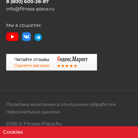
8 (800) 600-28-87
info@fitness-place.ru
Мы в соцсетях:
Политика компании в отношении обработки
персональных данных
2026 © Fitness-Place.Ru
Cookies
Территория здорового образа жизни