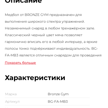
Описание
Медбол от BRONZE GYM предназначен для
выполнения широкого спектра упражнений.
Незаменимый снаряд в любом тренажёрном зале.
Классический черный цвет мяча позволяет
гармонично вписать его в любой интерьер, а яркие
полосы тонко подчёркивают индивидуальность. BG-
FA-MB3 является отличным снарядом для проведения
эффективной взрывной тренировки с отягощением
Показать больше
для сжигания жира и тонуса мышц. Вы будете
укреплять мышцы рук, спины, живота, ног и ягодиц,
Характеристики
создавать подтянутую фигуру и качественное тело.
Марка
Bronze Gym
Артикул
BG-FA-MB3