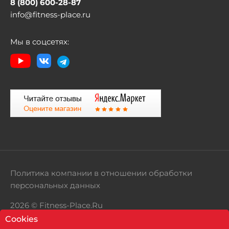
8 (800) 600-28-87
info@fitness-place.ru
Мы в соцсетях:
Политика компании в отношении обработки
персональных данных
2026 © Fitness-Place.Ru
Cookies
Территория здорового образа жизни