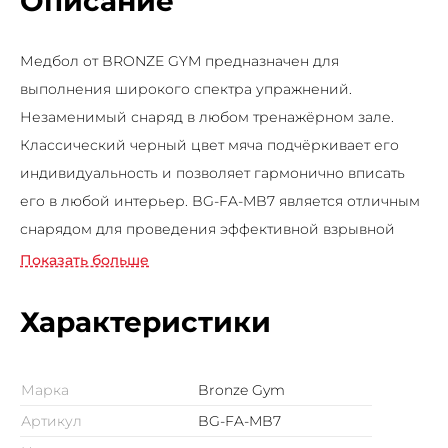
Описание
Медбол от BRONZE GYM предназначен для
выполнения широкого спектра упражнений.
Незаменимый снаряд в любом тренажёрном зале.
Классический черный цвет мяча подчёркивает его
индивидуальность и позволяет гармонично вписать
его в любой интерьер. BG-FA-MB7 является отличным
снарядом для проведения эффективной взрывной
тренировки с отягощением для сжигания жира и
Показать больше
тонуса мышц. Вы будете укреплять мышцы рук, спины,
живота, ног и ягодиц, создавать подтянутую фигуру и
Характеристики
качественное тело.
Марка
Bronze Gym
Артикул
BG-FA-MB7