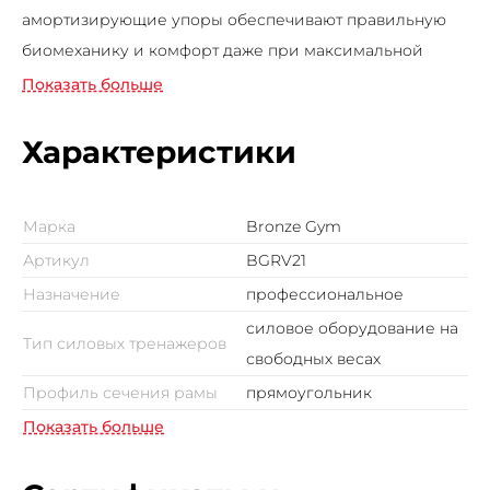
амортизирующие упоры обеспечивают правильную
биомеханику и комфорт даже при максимальной
нагрузке. Плавный ход, надёжная конструкция и
Показать больше
возможность точной настройки под рост спортсмена
делают RV21 идеальным решением для любого уровня
Характеристики
подготовки. RAVE — это стабильность, безопасность и
прогресс в каждой тренировке. BRONZE GYM RAVE
Марка
Bronze Gym
RV21 — выбор тех, кто делает силу точной.
Артикул
BGRV21
Назначение
профессиональное
cиловое оборудование на
Тип силовых тренажеров
свободных весах
Профиль сечения рамы
прямоугольник
Показать больше