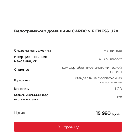
Велотренажер домашний CARBON FITNESS U20
Система нагружения
магнитная
Инерционный вес
14, BioFusion™
маховика, кг
комфортабельное, анатомической
Сиденье
формы
стандартные с оплеткой из
Рукоятки
пенорезины
Консоль
LCD
Максимальный вес
120
пользователя
Цена:
15 990
руб.
В корзину