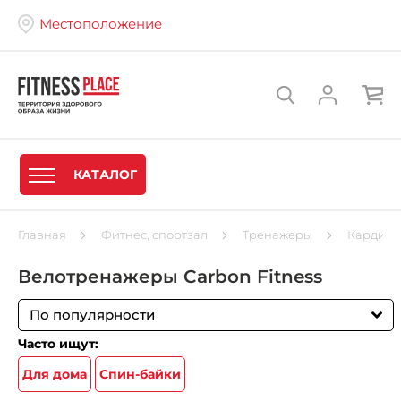
Местоположение
КАТАЛОГ
Главная
Фитнес, спортзал
Тренажеры
Кардиот
Велотренажеры Carbon Fitness
По популярности
Часто ищут:
Для дома
Спин-байки