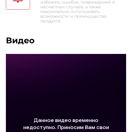
избежать ошибок, повреждений и
элементов сведено к минимуму, поэтому и общая
несчастных случаев, а также
максимально использовать
надежность системы гораздо выше. Во-вторых, ход
возможности и преимущества
продукта.
тренажера гораздо мягче и плавнее, уровень шума
при этом ниже тренажеров с иной системой
Видео
нагружения. В-третьих, индукционному тормозу (в
связке с генератором) не нужно подключение к сети -
а это экономия электричества и отстутствие лишних
проводов. Помимо надежной высокотехнологичной
системы нагружения, FORCE R750 LX обладает рядом
других важных преимуществ. Безусловно, важна рама -
иначе тренажер просто не выдержит
высокоинтенсивных нагрузок. FORCE R750 LX
построен с использованием сварного профиля
максимальной прочности (Ultra Heavy Gauge Steel).
Именно поэтому нетто вес изделия составляет
внушительные 88 кг, а максимальный вес рассчитан