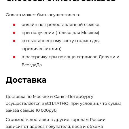
Регулируемая платформа позволяет точно настроить
положение под рост пользователя и обеспечить
Оплата может быть осуществлена:
правильную биомеханику движения. Дополнительный
онлайн по предоставленной ссылке.
комфорт обеспечивают держатели для бутылки и
при получении (только для Москвы)
полотенца, что особенно важно при длительных
по выставленному счету (только для
тренировках.
юридических лиц)
в рассрочку при помощи сервисов Долями и
ВсегдаДа
Доставка
Доставка по Москве и Санкт-Петербургу
осуществляется БЕСПЛАТНО, при условии, что сумма
заказа свыше 10 000руб.
Стоимость доставки в другие городам России
зависит от адреса покупателя, веса и объема