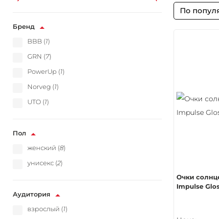
По попул
Бренд
BBB (
1
)
GRN (
7
)
PowerUp (
1
)
Norveg (
1
)
UTO (
1
)
Пол
женский (
8
)
унисекс (
2
)
Очки солнц
Impulse Glo
Аудитория
взрослый (
1
)