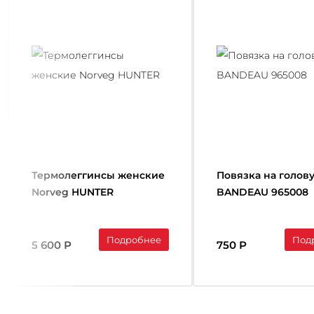
Термолеггинcы женские
Повязка на голов
Norveg HUNTER
BANDEAU 965008
Подробнее
Под
5 600 Р
750 Р