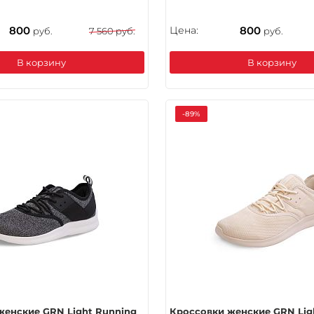
800
Цена:
800
руб.
7 560 руб.
руб.
В корзину
В корзину
-89%
женские GRN Light Running
Кроссовки женские GRN Lig