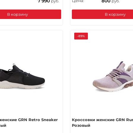
7 990
Цена:
800
руб.
руб.
В корзину
В корзину
-89%
женские GRN Retro Sneaker
Кроссовки женские GRN Ru
лый
Розовый