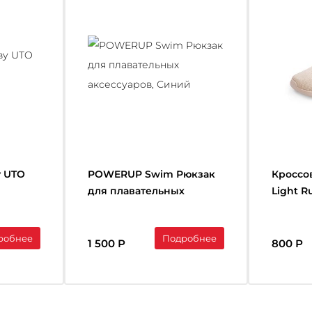
у UTO
POWERUP Swim Рюкзак
Кроссо
для плавательных
Light 
аксессуаров, Синий
робнее
Подробнее
1 500 Р
800 Р