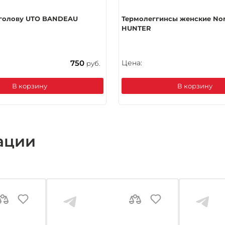
 голову UTO BANDEAU
Термолеггинcы женские No
HUNTER
750
Цена:
руб.
В корзину
В корзину
ации