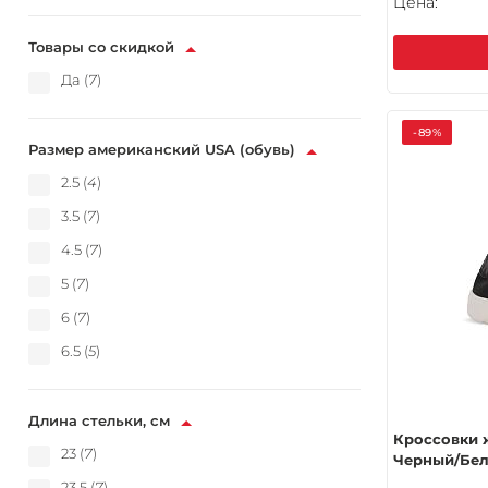
Цена:
Товары со скидкой
Да (
7
)
-89%
Размер американский USA (обувь)
2.5 (
4
)
3.5 (
7
)
4.5 (
7
)
5 (
7
)
6 (
7
)
6.5 (
5
)
Длина стельки, см
Кроссовки 
23 (
7
)
Черный/Бе
23.5 (
7
)