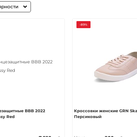
ярности
-89%
езащитные BBB 2022
Кроссовки женские GRN Ska
ssy Red
Персиковый