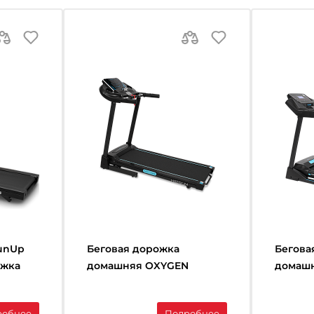
unUp
Беговая дорожка
Бегова
ожка
домашняя OXYGEN
домаш
FITNESS HASSIUM
FITNES
робнее
Подробнее