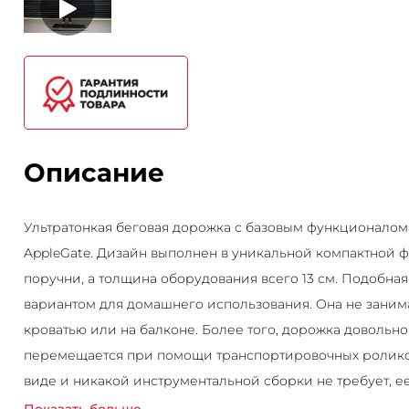
Описание
Ультратонкая беговая дорожка с базовым функционалом
AppleGate. Дизайн выполнен в уникальной компактной ф
поручни, а толщина оборудования всего 13 см. Подобна
вариантом для домашнего использования. Она не занима
кроватью или на балконе. Более того, дорожка довольно 
перемещается при помощи транспортировочных роликов
виде и никакой инструментальной сборки не требует, ее
подключить к розетке. Беговая панель имеет все самые