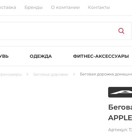
оставка
Бренды
О компании
Контакты
УВЬ
ОДЕЖДА
ФИТНЕС-АКСЕССУАРЫ
Беговая дорожка домашн
тренажеры
Беговые дорожки
Бегов
APPLE
Артикул:
T