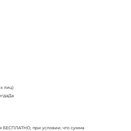
х лиц)
егдаДа
я БЕСПЛАТНО, при условии, что сумма