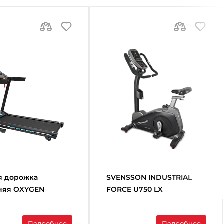
я дорожка
SVENSSON INDUSTRIAL
няя OXYGEN
FORCE U750 LX
S Holmium
Велотренажер
коммерческий
Подробнее
Подробнее