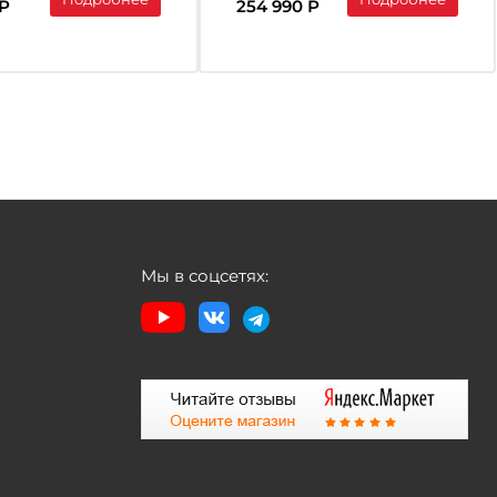
 Р
254 990 Р
Мы в соцсетях: