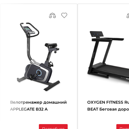
Велотренажер домашний
OXYGEN FITNESS R
APPLEGATE B32 A
BEAT Беговая дор
домашняя
Подробнее
Под