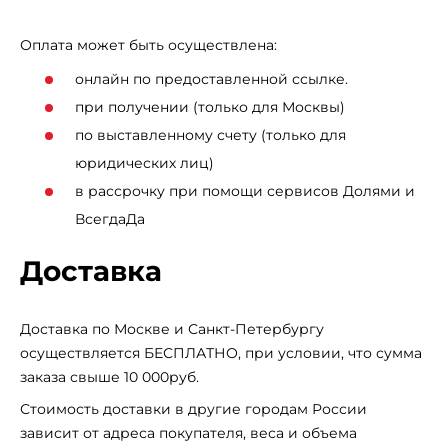
один большой карман на молнии на првом бедре,
который обеспечивают безопасное хранение ценных
Оплата может быть осуществлена:
вещей.
онлайн по предоставленной ссылке.
Штаны Nike Sportswear Tech Fleece Winter Joggers
могут также использоваться для других типов
при получении (только для Москвы)
активностей, от занятий на спорт-площадке до
по выставленному счету (только для
прогулок по парку. С их гибким и комфортным
юридических лиц)
дизайном, эти штаны будут предпочтительными для
в рассрочку при помощи сервисов Долями и
людей, которые ценят комфорт и дизайн.
ВсегдаДа
Конечно, нельзя не упомянуть логотип Nike на левом
бедре этих штанов. Это символ одного из самых
Доставка
узнаваемых брендов в мире спортивной одежды,
который является гарантией высокого качества, стиля
и функциональности.
Доставка по Москве и Санкт-Петербургу
осуществляется БЕСПЛАТНО, при условии, что сумма
Будьте в тренде и наслаждайтесь комфортом при
заказа свыше 10 000руб.
использовании мужских штанов Nike Sportswear Tech
Fleece Winter Joggers - они станут отличным
Стоимость доставки в другие городам России
дополнением к вашей коллекции одежды.
зависит от адреса покупателя, веса и объема