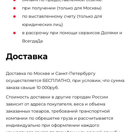
Sportswear U Tee Photo не является исключением и
при получении (только для Москвы)
сочетает в себе лучшие качества и достоинства
по выставленному счету (только для
данного бренда.
юридических лиц)
Итак, футболка Nike Sportswear U Tee Photo – это
в рассрочку при помощи сервисов Долями и
стильная, комфортная и качественная модель, которая
станет отличным приобретением для подростков и
ВсегдаДа
любителей бренда Nike Sportswear. Она позволит
Доставка
выглядеть модно и стильно, сохраняя при этом
максимальный комфорт в носке.
Доставка по Москве и Санкт-Петербургу
осуществляется БЕСПЛАТНО, при условии, что сумма
заказа свыше 10 000руб.
Стоимость доставки в другие городам России
зависит от адреса покупателя, веса и объема
заказанных товаров, требований транспортной
компании по обрешетке груза и рассчитывается
индивидуально при оформлении каждого