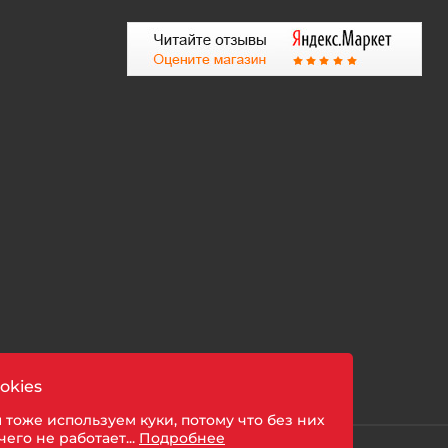
okies
 тоже используем куки, потому что без них
чего не работает...
Подробнее