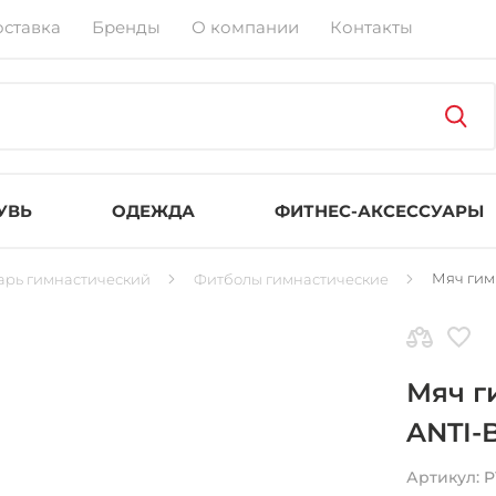
оставка
Бренды
О компании
Контакты
УВЬ
ОДЕЖДА
ФИТНЕС-АКСЕССУАРЫ
Мяч гим
арь гимнастический
Фитболы гимнастические
Мяч г
ANTI-B
Артикул:
P