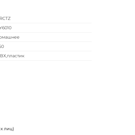
RCTZ
Y6010
омашнее
50
ВХ,пластик
х лиц)