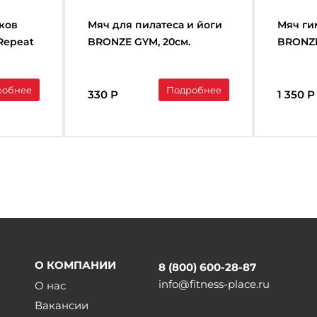
ков
Мяч для пилатеса и йоги
Мяч ги
 Repeat
BRONZE GYM, 20см.
BRONZE
антивз
робнее
Подробнее
330 Р
1 350 Р
О КОМПАНИИ
8 (800) 600-28-87
info@fitness-place.ru
О нас
Вакансии