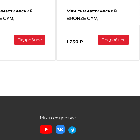
мнастический
Мяч гимнастический
 GYM,
BRONZE GYM,
рывной, 75 см.
антивзрывной, 65 см.
Подробнее
Подробнее
1 250 Р
Мы в соцсетях: