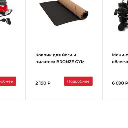
Коврик для йоги и
Мини-с
пилатеса BRONZE GYM
облегч
173x60x0,6см.,пробка
PACE L
робнее
Подробнее
2 190 Р
6 090 