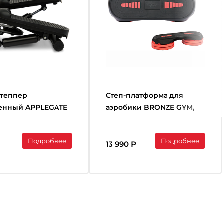
теппер
Степ-платформа для
енный APPLEGATE
аэробики BRONZE GYM,
107 см.
Подробнее
Подробнее
Р
13 990 Р