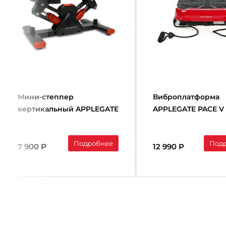
Мини-степпер
Виброплатформа
вертикальный APPLEGATE
APPLEGATE PACE V
PACE BF
Подробнее
Под
7 900 Р
12 990 Р