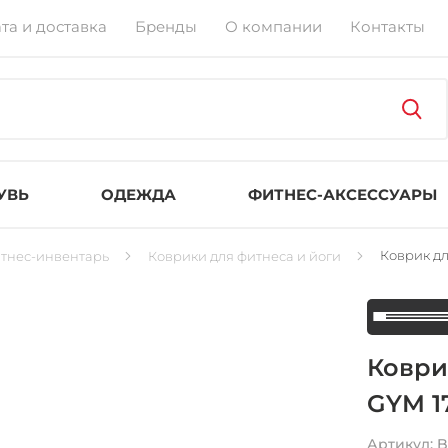
та и доставка
Бренды
О компании
Контакты
УВЬ
ОДЕЖДА
ФИТНЕС-АКСЕССУАРЫ
Коврик дл
тнес-инвентарь
Коврики для фитнеса и йоги
Коври
GYM 1
Артикул:
B