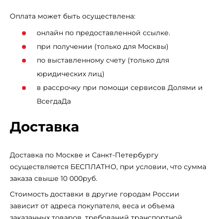
REACTIVE BALL для хорошей амортизации и возврата
Оплата может быть осуществлена:
энергии при отталкивании
онлайн по предоставленной ссылке.
Подметка: износостойкая резина DURABILITY с
при получении (только для Москвы)
канавками гибкости FLEXO
по выставленному счету (только для
Перепад между пяткой и стопой: 10мм
юридических лиц)
Вес: 266 грамм
в рассрочку при помощи сервисов Долями и
ВсегдаДа
Доставка
Доставка по Москве и Санкт-Петербургу
осуществляется БЕСПЛАТНО, при условии, что сумма
заказа свыше 10 000руб.
Стоимость доставки в другие городам России
зависит от адреса покупателя, веса и объема
заказанных товаров, требований транспортной