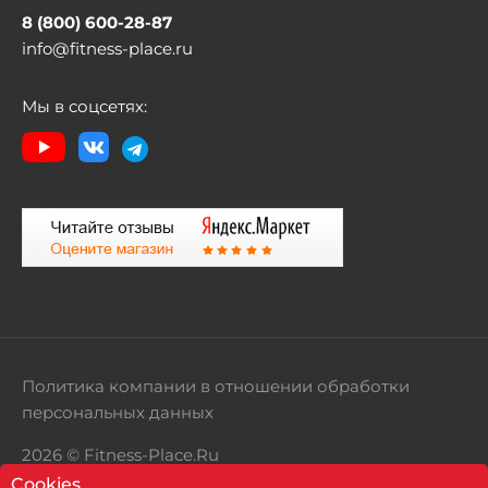
8 (800) 600-28-87
info@fitness-place.ru
Мы в соцсетях:
Политика компании в отношении обработки
персональных данных
2026 © Fitness-Place.Ru
Cookies
Территория здорового образа жизни