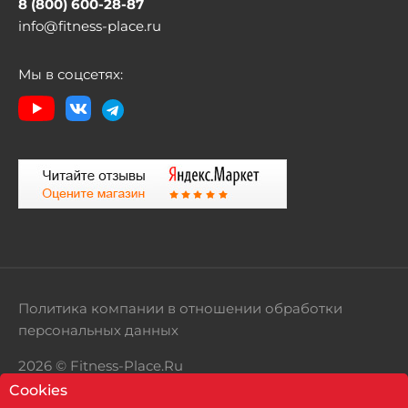
8 (800) 600-28-87
info@fitness-place.ru
Мы в соцсетях:
Политика компании в отношении обработки
персональных данных
2026 © Fitness-Place.Ru
Cookies
Территория здорового образа жизни