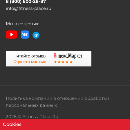
8 (800) 600-28-87
info@fitness-place.ru
Мы в соцсетях:
Политика компании в отношении обработки
персональных данных
2026 © Fitness-Place.Ru
Cookies
Территория здорового образа жизни