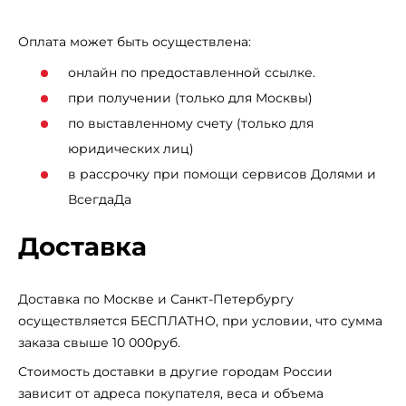
Промежуточная подошва: новая пена UA HOVR+ с
Оплата может быть осуществлена:
улучшенными характеристиками по амортизации и
возврату энергии при отталкивании
онлайн по предоставленной ссылке.
Подметка: износостойкая резина
при получении (только для Москвы)
по выставленному счету (только для
Перепад между пяткой и стопой: 8мм
юридических лиц)
Вес: 326 грамм
в рассрочку при помощи сервисов Долями и
ВсегдаДа
Доставка
Доставка по Москве и Санкт-Петербургу
осуществляется БЕСПЛАТНО, при условии, что сумма
заказа свыше 10 000руб.
Стоимость доставки в другие городам России
зависит от адреса покупателя, веса и объема