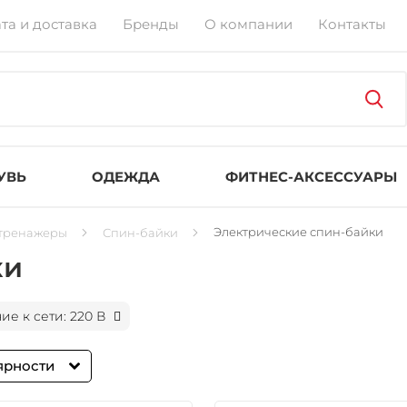
та и доставка
Бренды
О компании
Контакты
УВЬ
ОДЕЖДА
ФИТНЕС-АКСЕССУАРЫ
Электрические спин-байки
тренажеры
Спин-байки
ки
е к сети: 220 В
ярности