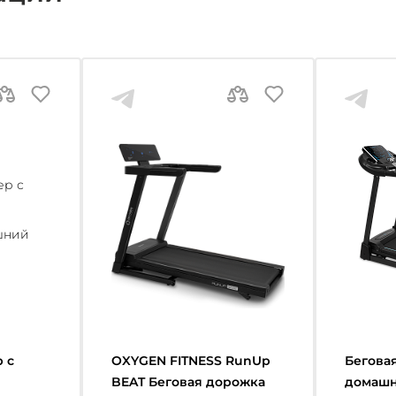
 с
OXYGEN FITNESS RunUp
Бегова
BEAT Беговая дорожка
домаш