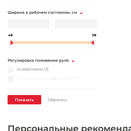
Ширина в рабочем состоянии, см
-
48
58
Регулировка положения руля
по вертикали (
3
)
по горизонтали и вертикали (
0
)
Персональные рекоменд