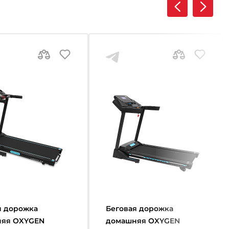
я дорожка
Беговая дорожка
няя OXYGEN
домашняя OXYGEN