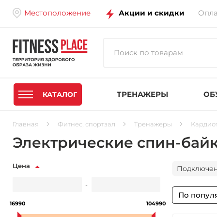
Местоположение
Акции и скидки
Опла
ТРЕНАЖЕРЫ
ОБ
КАТАЛОГ
Главная
Фитнес, спортзал
Тренажеры
Кардио
Электрические спин-бай
Цена
Подключени
-
По попул
16990
104990