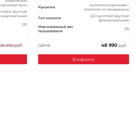
спортивный
иционный руль
мультипозиционные с
Рукоятки
оплеткой из пенорезины
исплей круглый
ункциональный
LED дисплей круглый
Тип консоли
функциональный
120
Максимальный вес
135
пользователя
Цена:
48 990
139 990 руб.
руб.
В корзину