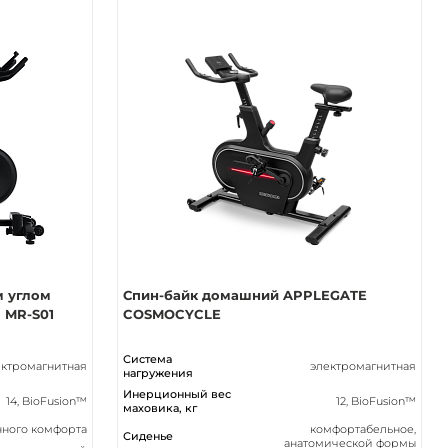
м углом
Спин-байк домашний APPLEGATE
 MR-S01
COSMOCYCLE
Система
ектромагнитная
электромагнитная
нагружения
Инерционный вес
14, BioFusion™
12, BioFusion™
маховика, кг
ного комфорта
комфортабельное,
Сиденье
анатомической формы