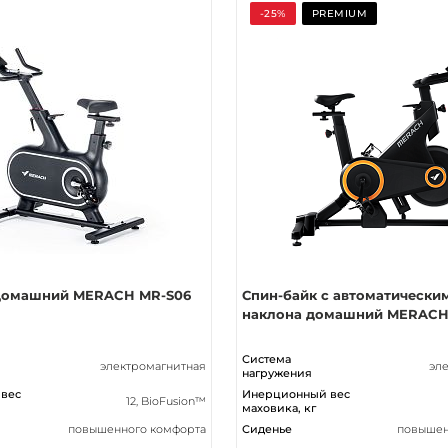
-25%
PREMIUM
домашний MERACH MR-S06
Спин-байк с автоматически
наклона домашний MERACH
Система
электромагнитная
эл
нагружения
вес
Инерционный вес
12, BioFusion™
маховика, кг
повышенного комфорта
Сиденье
повышен