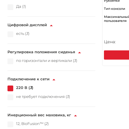
Рукоятки
Да (
1
)
Тип консоли
Максимальный
пользователя
Цифровой дисплей
есть (
3
)
Цена:
Регулировка положения сиденья
по горизонтали и вертикали (
3
)
Подключение к сети
220 В (
3
)
не требует подключения (
3
)
Инерционный вес маховика, кг
12, BioFusion™ (
2
)