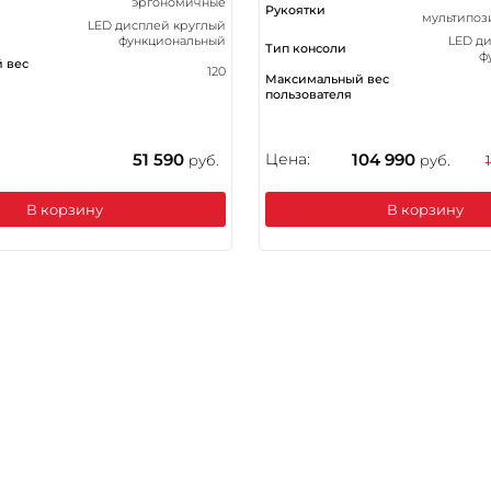
эргономичные
Рукоятки
мультипоз
LED дисплей круглый
функциональный
LED д
Тип консоли
ф
 вес
120
Максимальный вес
пользователя
51 590
Цена:
104 990
руб.
руб.
В корзину
В корзину