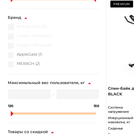
PREMIUM
Бренд
Bronze Gym (
0
)
Carbon Fitness (
0
)
Oxygen Fitness (
0
)
AppleGate (
1
)
MERACH (
2
)
Максимальный вес пользователя, кг
Спин-байк 
BLACK
-
120
150
Система
нагружения
Инерционный 
маховика, кг
Сиденье
Товары со скидкой