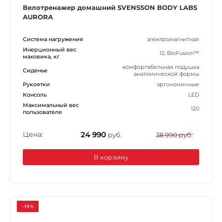
Велотренажер домашний SVENSSON BODY LABS
AURORA
Система нагружения
электромагнитная
Инерционный вес
12, BioFusion™
маховика, кг
комфортабельная подушка
Сиденье
анатомической формы
Рукоятки
эргономичные
Консоль
LED
Максимальный вес
120
пользователя
Цена:
24 990
руб.
38 990 руб.
В корзину
-19%