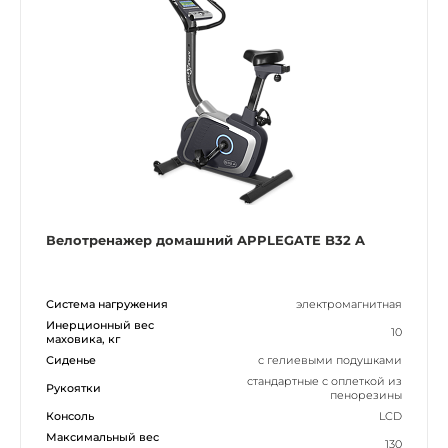
Велотренажер домашний APPLEGATE B32 A
Система нагружения
электромагнитная
Инерционный вес
10
маховика, кг
Сиденье
с гелиевыми подушками
стандартные с оплеткой из
Рукоятки
пенорезины
Консоль
LCD
Максимальный вес
130