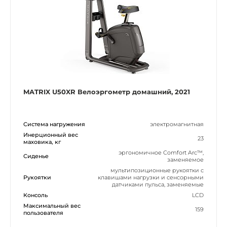
MATRIX U50XR Велоэргометр домашний, 2021
Система нагружения
электромагнитная
Инерционный вес
23
маховика, кг
эргономичное Comfort Arc™,
Сиденье
заменяемое
мультипозиционные рукоятки с
Рукоятки
клавишами нагрузки и сенсорными
датчиками пульса, заменяемые
Консоль
LCD
Максимальный вес
159
пользователя