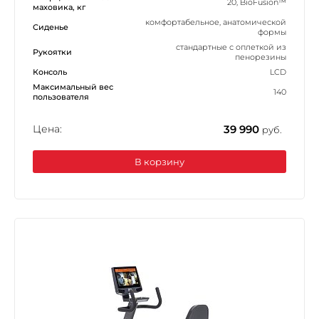
20, BioFusion™
маховика, кг
комфортабельное, анатомической
Сиденье
формы
стандартные с оплеткой из
Рукоятки
пенорезины
Консоль
LCD
Максимальный вес
140
пользователя
Цена:
39 990
руб.
В корзину