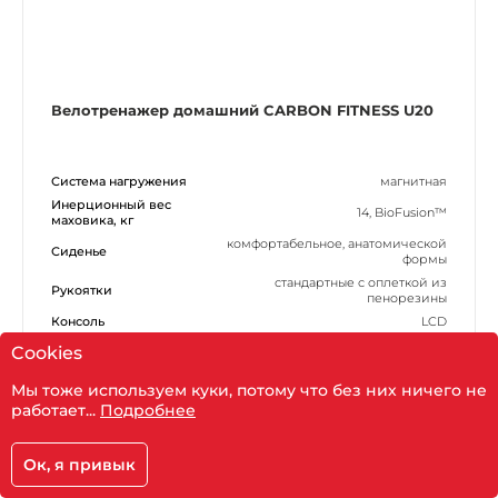
Велотренажер домашний CARBON FITNESS U20
Система нагружения
магнитная
Инерционный вес
14, BioFusion™
маховика, кг
комфортабельное, анатомической
Сиденье
формы
стандартные с оплеткой из
Рукоятки
пенорезины
Консоль
LCD
Максимальный вес
Cookies
120
пользователя
Мы тоже используем куки, потому что без них ничего не
Показать фильтр
Цена:
15 990
работает...
Подробнее
руб.
В корзину
Ок, я привык
Корзина
Главная
Каталог
Кабинет