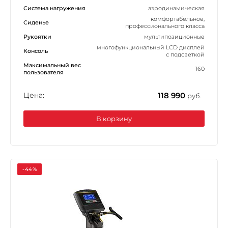
Система нагружения
аэродинамическая
комфортабельное,
Сиденье
профессионального класса
Рукоятки
мультипозиционные
многофункциональный LСD дисплей
Консоль
с подсветкой
Максимальный вес
160
пользователя
Цена:
118 990
руб.
В корзину
-44%