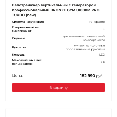
Велотренажер вертикальный с генератором
профессиональный BRONZE GYM U1000M PRO
TURBO (new)
Система нагружения
генератор
Инерционный вес
15
маховика, кг
эргономичное повышенной
Сиденье
комфортности
мультипозиционные
Рукоятки
прорезиненные рукоятки
Консоль
LED
Максимальный вес
180
пользователя
Цена:
182 990
руб.
В корзину