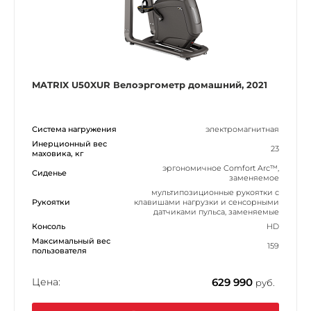
MATRIX U50XUR Велоэргометр домашний, 2021
Система нагружения
электромагнитная
Инерционный вес
23
маховика, кг
эргономичное Comfort Arc™,
Сиденье
заменяемое
мультипозиционные рукоятки с
Рукоятки
клавишами нагрузки и сенсорными
датчиками пульса, заменяемые
Консоль
HD
Максимальный вес
159
пользователя
Цена:
629 990
руб.