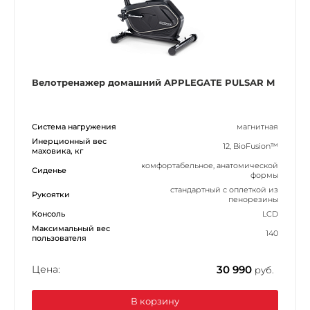
Велотренажер домашний APPLEGATE PULSAR M
Система нагружения
магнитная
Инерционный вес
12, BioFusion™
маховика, кг
комфортабельное, анатомической
Сиденье
формы
стандартный с оплеткой из
Рукоятки
пенорезины
Консоль
LCD
Максимальный вес
140
пользователя
Цена:
30 990
руб.
В корзину