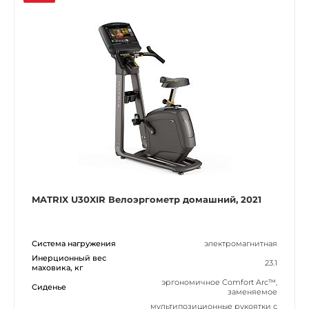
MATRIX U30XIR Велоэргометр домашний, 2021
Система нагружения
электромагнитная
Инерционный вес
23.1
маховика, кг
эргономичное Comfort Arc™,
Сиденье
заменяемое
мультипозиционные рукоятки с