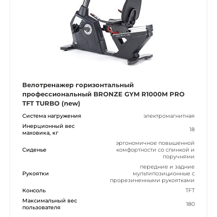
Велотренажер горизонтальный
профессиональный BRONZE GYM R1000M PRO
TFT TURBO (new)
Система нагружения
электромагнитная
Инерционный вес
18
маховика, кг
эргономичное повышенной
Сиденье
комфортности со спинкой и
поручнями
передние и задние
Рукоятки
мультипозиционные с
прорезиненными рукоятками
Консоль
TFT
Максимальный вес
180
пользователя