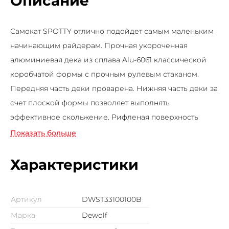
Описание
Самокат SPOTTY отлично подойдет самым маленьким
начинающим райдерам. Прочная укороченная
алюминиевая дека из сплава Alu-6061 классической
коробчатой формы с прочным рулевым стаканом.
Передняя часть деки проварена. Нижняя часть деки за
счет плоской формы позволяет выполнять
эффективное скольжение. Рифленая поверхность
обеспечивает надежный захват при выполнении
Показать больше
сложных элементов. Покрытие деки выполнено из
крупнозернистой шкурки. Тормоз гибкий стальной.
Характеристики
Вилка изготовлена из стали и двухболтовым зажимом,
соединяется с рулем изогнутой формой -"чайка",
Артикул
DWST33100100B
черного матового цвета с мягкими резиновыми
Марка
Dewolf
грипсами и пластиковыми барендами. Имеет