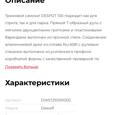
Описание
Трюковой самокат DESPOT 100 подходит как для
стрита, так и для парка. Прямой Т-образный руль с
мягкими двухцветными грипсами и пластиковыми
барендами выполнен из прочной стали. Соединение
алюминиевой деки из сплава Alu-6061 с рулевым
стаканом выполнено из усиленного профиля
коробчатой формы с качественной проваркой по
всему периметру. Покрытие деки выполнено из
Показать больше
крупнозернистой шкурки с ярким рисунком. Тормоз
гибкий стальной с креплением к деке на 2 винтах.
Характеристики
Вилка изготовлена из листовой прочной стали под
безрезьбовую компрессию IHC и крепится к вилке
Артикул
DWST25100100G
при помощи легкого двухболтового хомута. Колёса
Марка
Dewolf
пластиковые диаметром 100 мм с износостойким