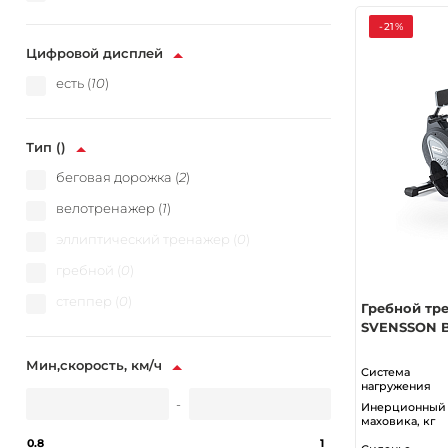
-21%
Цифровой дисплей
есть (
10
)
Тип ()
беговая дорожка (
2
)
велотренажер (
1
)
эллиптический тренажер (
0
)
гребной (
0
)
степпер (
0
)
Гребной тр
SVENSSON 
Мин,скорость, км/ч
Система
нагружения
-
Инерционный 
маховика, кг
0.8
1