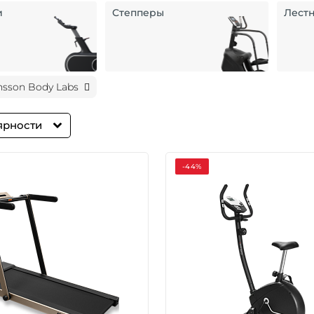
и
Степперы
Лест
nsson Body Labs
ярности
-44%