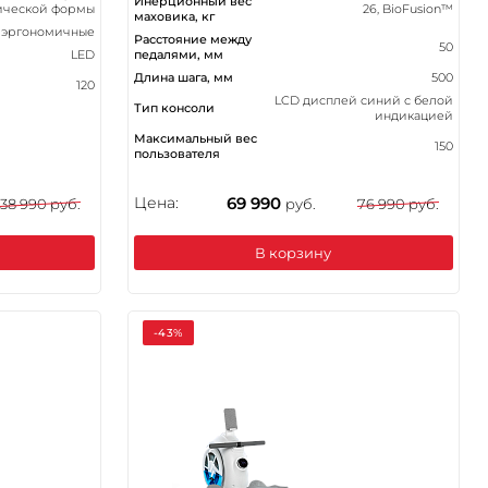
Инерционный вес
ической формы
26, BioFusion™
маховика, кг
эргономичные
Расстояние между
50
LED
педалями, мм
Длина шага, мм
500
120
LCD дисплей синий с белой
Тип консоли
индикацией
Максимальный вес
150
пользователя
Цена:
69 990
38 990 руб.
руб.
76 990 руб.
В корзину
-43%