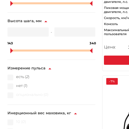
двигателя, л.с.
Пиковая мощн
двигателя, л.с.
Скорость, км/ч
Высота шага, мм
Консоль
Максимальный
-
пользователя
143
340
Цена:
Измерение пульса
есть (
2
)
-7%
нет (
1
)
опционально (
0
)
Инерционный вес маховика, кг
10 (
0
)