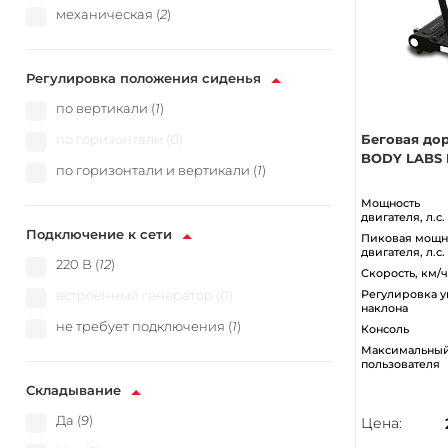
механическая (
2
)
Регулировка положения сиденья
по вертикали (
1
)
по горизонтали (
0
)
Беговая до
BODY LABS
по горизонтали и вертикали (
1
)
Мощность
двигателя, л.с.
Подключение к сети
Пиковая мощн
двигателя, л.с.
220 В (
12
)
Скорость, км/ч
встроенный генератор (
0
)
Регулировка у
наклона
не требует подключения (
1
)
Консоль
Максимальный
пользователя
Складывание
Да (
9
)
Цена: