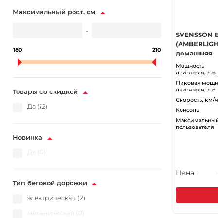
Максимальный рост, см
-
SVENSSON 
(AMBERLIGH
180
210
домашняя
Мощность
двигателя, л.с.
Пиковая мощн
двигателя, л.с.
Товары со скидкой
Скорость, км/ч
Да (
12
)
Консоль
Максимальный
пользователя
Новинка
Да (
0
)
Цена:
Тип беговой дорожки
электрическая (
7
)
механическая (
0
)