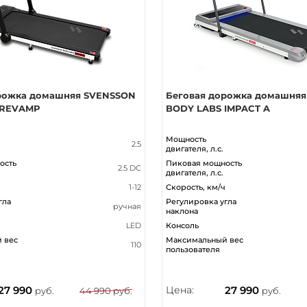
рожка домашняя SVENSSON
Беговая дорожка домашня
 REVAMP
BODY LABS IMPACT A
Мощность
2.5
двигателя, л.с.
ость
Пиковая мощность
2.5 DC
двигателя, л.с.
1-12
Скорость, км/ч
гла
Регулировка угла
ручная
наклона
LED
Консоль
 вес
Максимальный вес
110
пользователя
27 990
Цена:
27 990
руб.
44 990 руб.
руб.