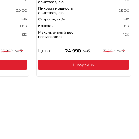
двигателя, л.с.
Пиковая мощность
3.0 DC
2.5 DC
двигателя, л.с.
1-16
Скорость, км/ч
1-10
LED
Консоль
LED
Максимальный вес
130
100
пользователя
Цена:
24 990
55 990 руб.
руб.
31 990 руб.
В корзину