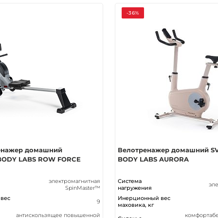
-36%
енажер домашний
Велотренажер домашний S
BODY LABS ROW FORCE
BODY LABS AURORA
электромагнитная
Система
эл
SpinMaster™
нагружения
вес
Инерционный вес
9
маховика, кг
антискользящее повышенной
комфортабе