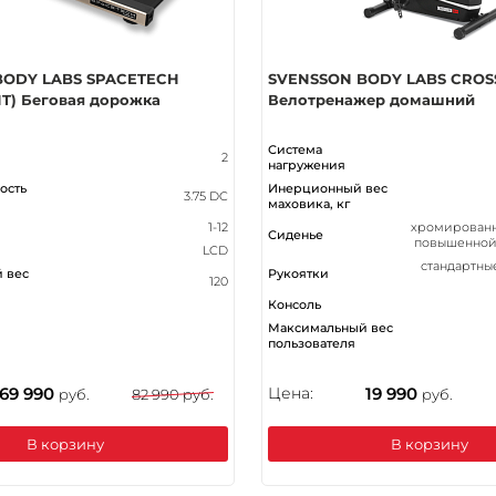
BODY LABS SPACETECH
SVENSSON BODY LABS CROS
T) Беговая дорожка
Велотренажер домашний
Система
2
нагружения
ость
Инерционный вес
3.75 DC
маховика, кг
1-12
хромированн
Сиденье
повышенной
LCD
стандартны
 вес
Рукоятки
120
Консоль
Максимальный вес
пользователя
69 990
Цена:
19 990
руб.
82 990 руб.
руб.
В корзину
В корзину