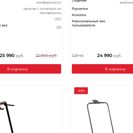
Сиденье
комфортности
анатом
прямая с оплеткой из
Рукоятки
пенорезины
Консоль
LED
Максимальный вес
 вес
пользователя
130
25 990
Цена:
24 990
руб.
32 990 руб.
руб.
В корзину
В корзину
-26%