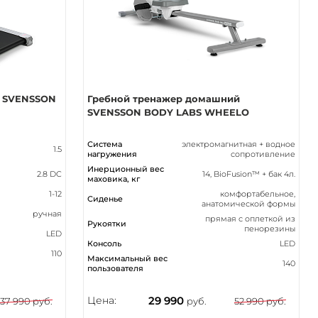
я SVENSSON
Гребной тренажер домашний
SVENSSON BODY LABS WHEELO
Система
электромагнитная + водное
1.5
нагружения
сопротивление
Инерционный вес
2.8 DC
14, BioFusion™ + бак 4л.
маховика, кг
1-12
комфортабельное,
Сиденье
анатомической формы
ручная
прямая с оплеткой из
Рукоятки
пенорезины
LED
Консоль
LED
110
Максимальный вес
140
пользователя
Цена:
29 990
37 990 руб.
руб.
52 990 руб.