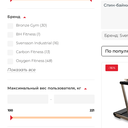
Спин-байк
Бренд
Bronze Gym (
30
)
BH Fitness (
1
)
Бренд: Sve
Svensson Industrial (
16
)
По попул
Carbon Fitness (
13
)
Oxygen Fitness (
48
)
-16%
Показать все
Максимальный вес пользователя, кг
-
100
221