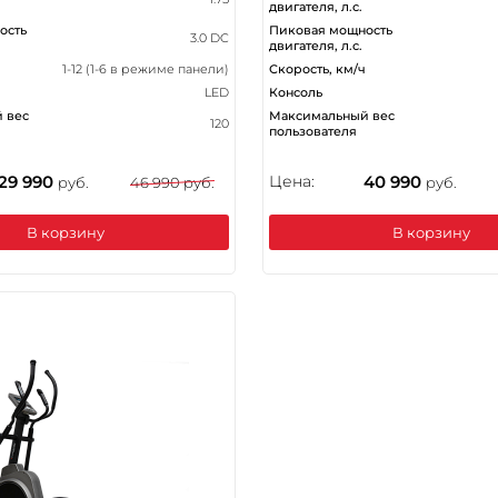
двигателя, л.с.
ость
Пиковая мощность
3.0 DC
двигателя, л.с.
1-12 (1-6 в режиме панели)
Скорость, км/ч
LED
Консоль
 вес
Максимальный вес
120
пользователя
29 990
Цена:
40 990
руб.
46 990 руб.
руб.
В корзину
В корзину