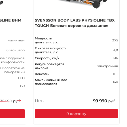
SLINE BHM
SVENSSON BODY LABS PHYSIOLINE TBX
TOUCH Беговая дорожка домашняя
Мощность
магнитная
2.75
двигателя, л.с.
Пиковая мощность
16 BioFusion
4,8
двигателя, л.с.
ое с подушкой
Скорость, км/ч
1-16
 комфортности
Регулировка угла
электронная
е с оплеткой из
наклона
пенорезины
Консоль
TFT
LCD
Максимальный вес
140
пользователя
130
Цена:
99 990
35 990 руб.
руб.
В корзину