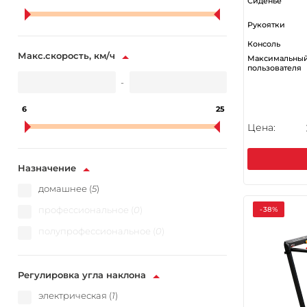
Сиденье
Рукоятки
Консоль
Макс.скорость, км/ч
Максимальный
пользователя
-
6
25
Цена:
Назначение
домашнее (
5
)
профессиональное (
0
)
-38%
полупрофессиональное (
0
)
Регулировка угла наклона
электрическая (
1
)