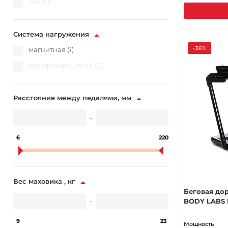
Нет (
0
)
Система нагружения
-36%
магнитная (
1
)
электромагнитная (
0
)
Расстояние между педалями, мм
-
6
220
Вес маховика , кг
Беговая до
-
BODY LABS
9
23
Мощность