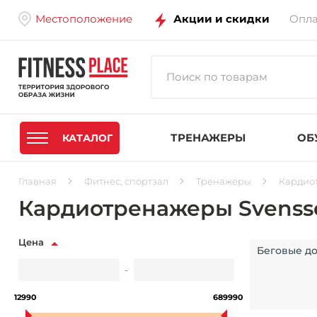
Местоположение
Акции и скидки
Опла
ТРЕНАЖЕРЫ
ОБ
КАТАЛОГ
Главная
Фитнес, спортзал
Тренажеры
Кардио
Кардиотренажеры Svenss
Цена
Беговые д
-
12990
689990