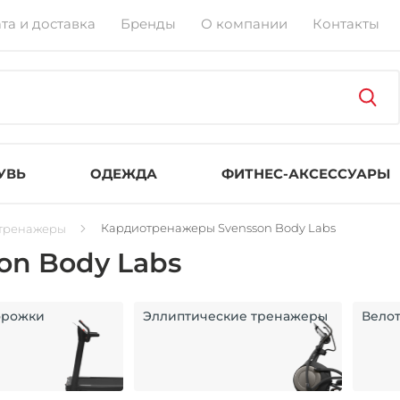
та и доставка
Бренды
О компании
Контакты
УВЬ
ОДЕЖДА
ФИТНЕС-АКСЕССУАРЫ
Кардиотренажеры Svensson Body Labs
тренажеры
on Body Labs
орожки
Эллиптические тренажеры
Вело