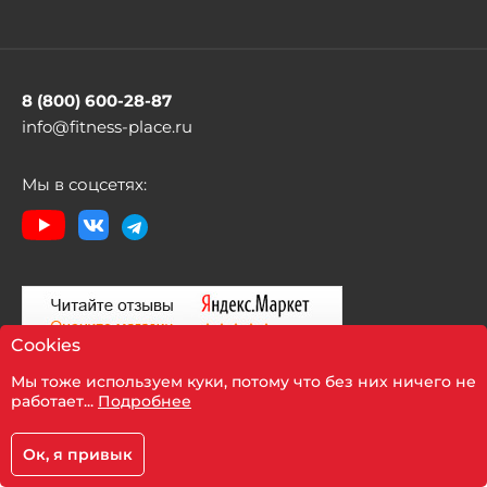
8 (800) 600-28-87
info@fitness-place.ru
Мы в соцсетях:
Cookies
Мы тоже используем куки, потому что без них ничего не
Показать фильтр
работает...
Подробнее
Ок, я привык
Политика компании в отношении обработки
Корзина
Главная
Каталог
Кабинет